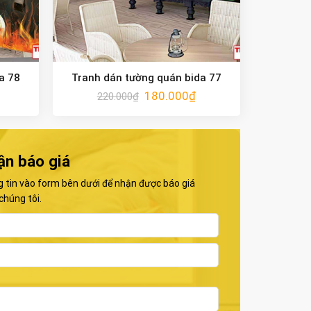
a 78
Tranh dán tường quán bida 77
180.000
₫
220.000
₫
ận báo giá
g tin vào form bên dưới để nhận được báo giá
chúng tôi.