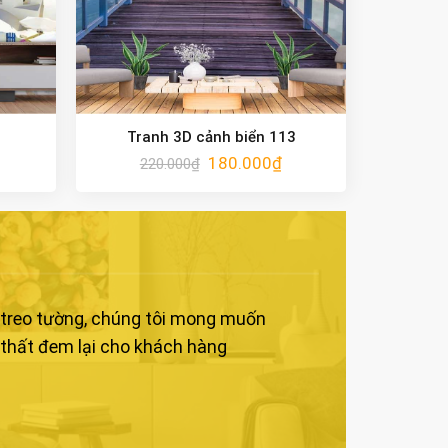
1
Tranh 3D cảnh biển 113
180.000
₫
220.000
₫
h treo tường, chúng tôi mong muốn
 thất đem lại cho khách hàng