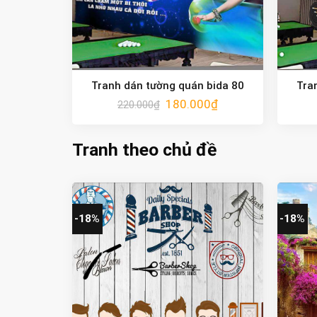
Tranh dán tường quán bida 80
Tra
180.000
₫
220.000
₫
Tranh theo chủ đề
-18%
-18%