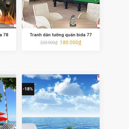
a 78
Tranh dán tường quán bida 77
180.000
₫
220.000
₫
-18%