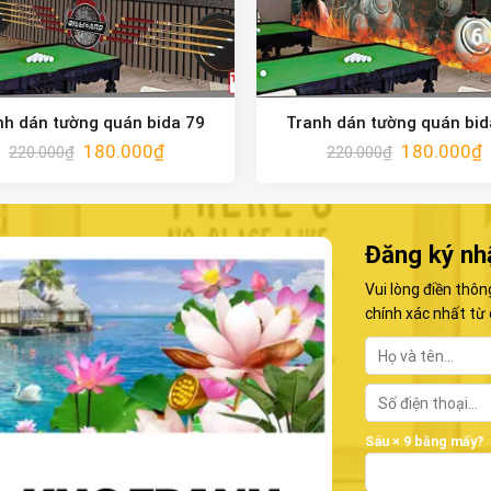
nh dán tường quán bida 79
Tranh dán tường quán bid
180.000
₫
180.000
₫
220.000
₫
220.000
₫
Đăng ký nh
Vui lòng điền thôn
chính xác nhất từ 
Sáu × 9 bằng mấy?