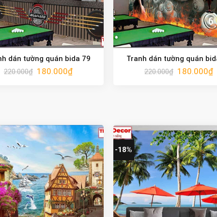
nh dán tường quán bida 79
Tranh dán tường quán bid
180.000
₫
180.000
₫
220.000
₫
220.000
₫
-18%