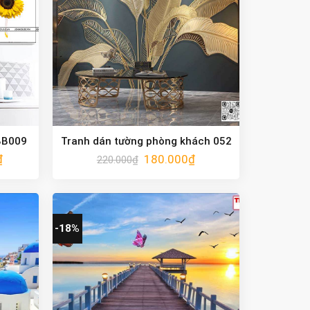
BB009
Tranh dán tường phòng khách 052
₫
180.000
₫
220.000
₫
-18%