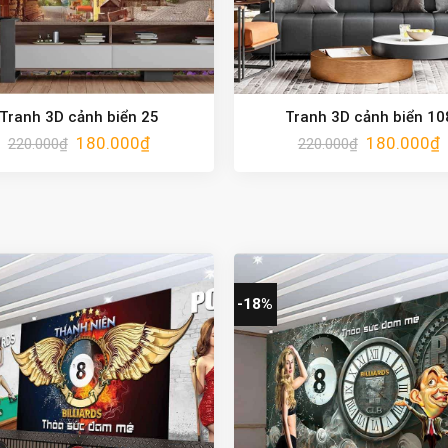
Tranh 3D cảnh biển 25
Tranh 3D cảnh biển 10
180.000
₫
180.000
₫
220.000
₫
220.000
₫
-18%