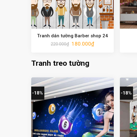
Tranh dán tường Barber shop 24
180.000
₫
220.000
₫
Tranh treo tường
-18%
-18%