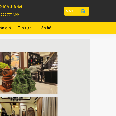
PHCM-Hà Nội
CART
0777773622
áo giá
Tin tức
Liên hệ