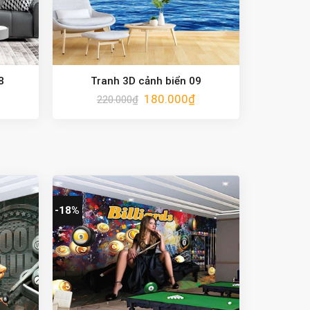
8
Tranh 3D cảnh biển 09
180.000
₫
220.000
₫
-18%