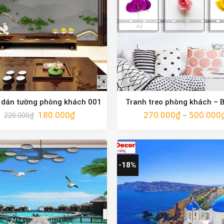
 dán tường phòng khách 001
Tranh treo phòng khách – 
180.000
₫
270.000
₫
500.000
220.000
₫
–
-18%