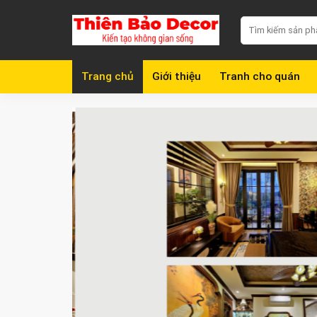
Chuyển
Search
đến
for:
nội
dung
Trang chủ
Giới thiệu
Tranh cho quán