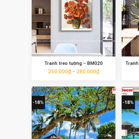
Tranh treo tường – BM020
Tranh
250.000
₫
280.000
₫
–
-18%
-18%