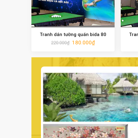
Tranh dán tường quán bida 80
Tra
180.000
₫
220.000
₫