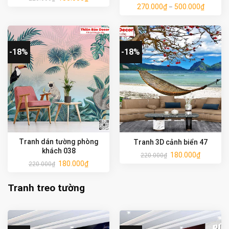
270.000
₫
500.000
₫
–
-18%
-18%
Tranh dán tường phòng
Tranh 3D cảnh biển 47
khách 038
180.000
₫
220.000
₫
180.000
₫
220.000
₫
Tranh treo tường