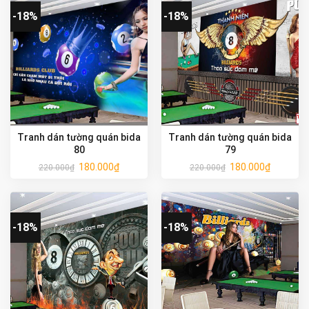
-18%
-18%
Tranh dán tường quán bida
Tranh dán tường quán bida
80
79
180.000
₫
180.000
₫
220.000
₫
220.000
₫
-18%
-18%