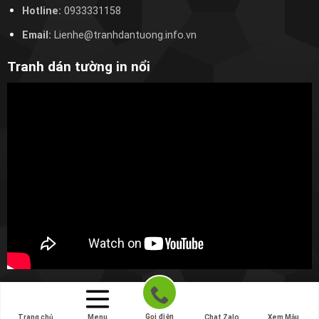
Hotline:
0933331158
Email:
Lienhe@tranhdantuong.info.vn
Tranh dán tường in nổi
Copyright 2026 ©
Xưởng tranh Thiên Bảo
Gọi điện
Trang chủ
Menu
Chat Zalo
Xem Mẫu