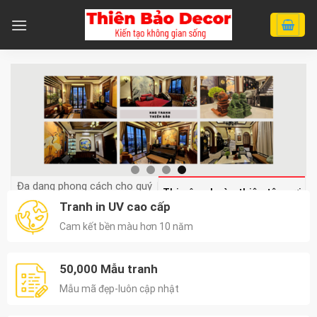
Chuyển
đến
nội
dung
Hơn 50,000 mẫu tranh mới
Đ
Tư vấn thiết kế theo yêu cầu
cập nhật
Tranh in UV cao cấp
Cam kết bền màu hơn 10 năm
50,000 Mẫu tranh
Mẫu mã đẹp-luôn cập nhật