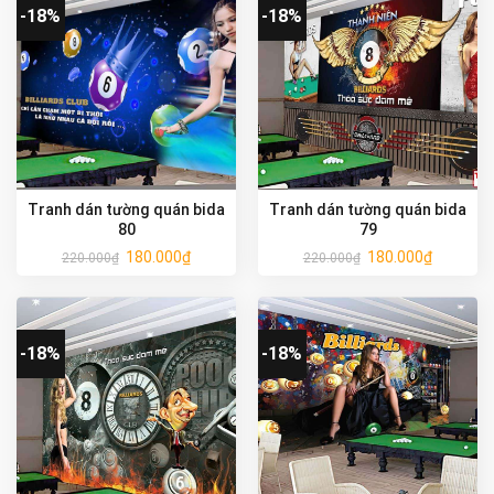
-18%
-18%
Tranh dán tường quán bida
Tranh dán tường quán bida
80
79
180.000
₫
180.000
₫
220.000
₫
220.000
₫
-18%
-18%