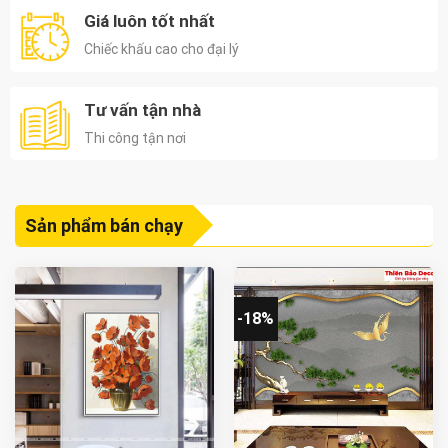
Giá luôn tốt nhất
Chiếc khấu cao cho đại lý
Tư vấn tận nhà
Thi công tận nơi
Sản phẩm bán chạy
-18%