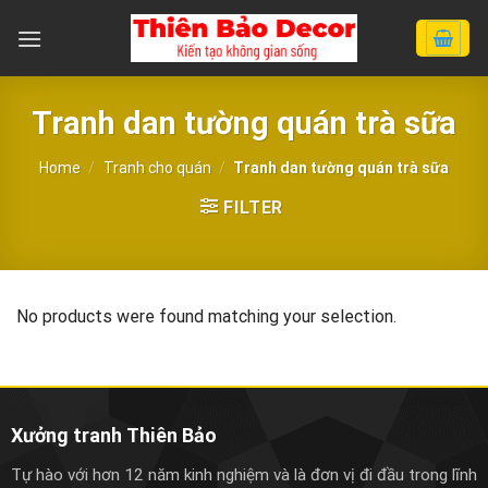
Chuyển
đến
nội
dung
Tranh dan tường quán trà sữa
Home
/
Tranh cho quán
/
Tranh dan tường quán trà sữa
FILTER
No products were found matching your selection.
Xưởng tranh Thiên Bảo
Tự hào với hơn 12 năm kinh nghiệm và là đơn vị đi đầu trong lĩnh