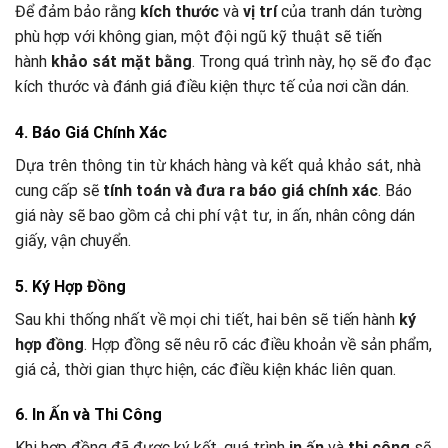
Để đảm bảo rằng
kích thước
và
vị trí
của tranh dán tường
phù hợp với không gian, một đội ngũ kỹ thuật sẽ tiến
hành
khảo sát mặt bằng
. Trong quá trình này, họ sẽ đo đạc
kích thước và đánh giá điều kiện thực tế của nơi cần dán.
4. Báo Giá Chính Xác
Dựa trên thông tin từ khách hàng và kết quả khảo sát, nhà
cung cấp sẽ
tính toán và đưa ra báo giá chính xác
. Báo
giá này sẽ bao gồm cả chi phí vật tư, in ấn, nhân công dán
giấy, vận chuyển.
5. Ký Hợp Đồng
Sau khi thống nhất về mọi chi tiết, hai bên sẽ tiến hành
ký
hợp đồng
. Hợp đồng sẽ nêu rõ các điều khoản về sản phẩm,
giá cả, thời gian thực hiện, các điều kiện khác liên quan.
6. In Ấn và Thi Công
Khi hợp đồng đã được ký kết, quá trình
in ấn
và
thi công
sẽ