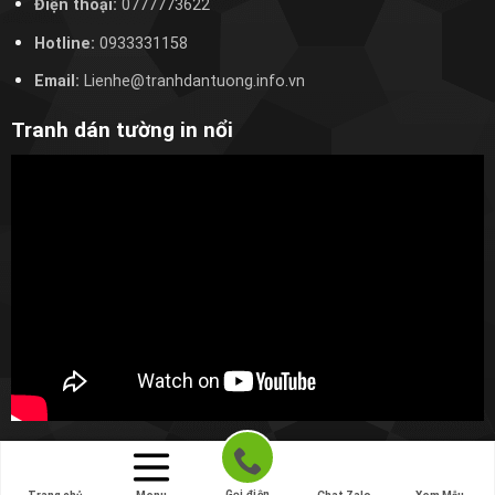
Điện thoại:
0777773622
Hotline:
0933331158
Email:
Lienhe@tranhdantuong.info.vn
Tranh dán tường in nổi
Copyright 2026 ©
Xưởng tranh Thiên Bảo
Gọi điện