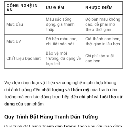
CÔNG NGHỆ IN
ƯU ĐIỂM
NHƯỢC ĐIỂM
ẤN
Màu sắc sống
Độ bền màu không
Mực Dầu
động, giá thành
cao, dễ phai mờ
thấp
theo thời gian
Độ bền màu cao,
Giá thành cao hơn,
Mực UV
chi tiết sắc nét
thời gian in lâu hơn
Bảo vệ môi
Chi phí sản xuất
Chất Liệu Đặc Biệt
trường, đa dạng về
cao hơn
họa tiết
Việc lựa chọn loại vật liệu và công nghệ in phù hợp không
chỉ ảnh hưởng đến
chất lượng
và
thẩm mỹ
của tranh dán
tường mà còn tác động trực tiếp đến
chi phí
và
tuổi thọ sử
dụng
của sản phẩm.
Quy Trình Đặt Hàng Tranh Dán Tường
Quy trình đặt hàng
tranh dán tường
theo yêu cầu bao gồm