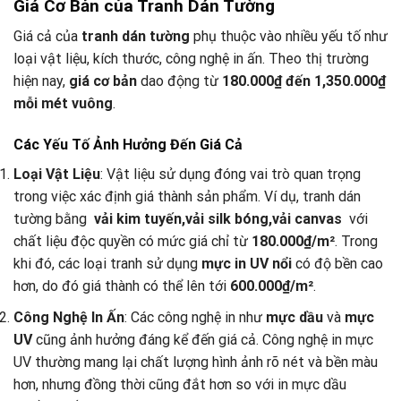
Giá Cơ Bản của Tranh Dán Tường
Giá cả của
tranh dán tường
phụ thuộc vào nhiều yếu tố như
loại vật liệu, kích thước, công nghệ in ấn. Theo thị trường
hiện nay,
giá cơ bản
dao động từ
180.000₫ đến 1,350.000₫
mỗi mét vuông
.
Các Yếu Tố Ảnh Hưởng Đến Giá Cả
Loại Vật Liệu
: Vật liệu sử dụng đóng vai trò quan trọng
trong việc xác định giá thành sản phẩm. Ví dụ, tranh dán
tường bằng
vải kim tuyến,vải silk bóng,vải canvas
với
chất liệu độc quyền có mức giá chỉ từ
180.000₫/m²
. Trong
khi đó, các loại tranh sử dụng
mực in UV nổi
có độ bền cao
hơn, do đó giá thành có thể lên tới
600.000₫/m²
.
Công Nghệ In Ấn
: Các công nghệ in như
mực dầu
và
mực
UV
cũng ảnh hưởng đáng kể đến giá cả. Công nghệ in mực
UV thường mang lại chất lượng hình ảnh rõ nét và bền màu
hơn, nhưng đồng thời cũng đắt hơn so với in mực dầu