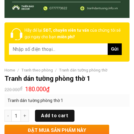
Hãy để lại
SĐT, chuyên viên tư vấn
của chúng tôi sẽ
gọi ngay cho bạn
miễn phí!
Home
/
Tranh theo phòng
/
Tranh dán tường phòng thờ
Tranh dán tường phòng thờ 1
₫
180.000
₫
220.000
Tranh dán tường phòng thờ 1
Quantity
Add to cart
ĐẶT MUA SẢN PHẨM NÀY