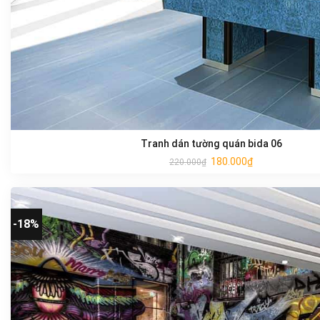
Tranh dán tường quán bida 06
180.000
₫
220.000
₫
-18%