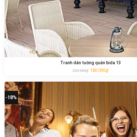
Tranh dán tường quán bida 13
180.000
₫
220.000
₫
-18%