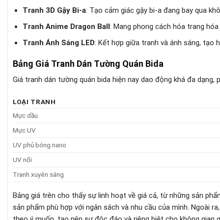
Tranh 3D Gậy Bi-a
: Tạo cảm giác gậy bi-a đang bay qua khô
Tranh Anime Dragon Ball
: Mang phong cách hóa trang hóa 
Tranh Ánh Sáng LED
: Kết hợp giữa tranh và ánh sáng, tạo 
Bảng Giá Tranh Dán Tường Quán Bida
Giá tranh dán tường quán bida hiện nay dao động khá đa dạng, p
LOẠI TRANH
Mực dầu
Mực UV
UV phủ bóng nano
UV nổi
Tranh xuyên sáng
Bảng giá trên cho thấy sự linh hoạt về giá cả, từ những sản p
sản phẩm phù hợp với ngân sách và nhu cầu của mình. Ngoài ra
theo ý muốn, tạo nên sự độc đáo và riêng biệt cho không gian 