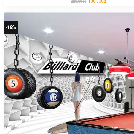
180.000
₫
220.000
₫
-18%