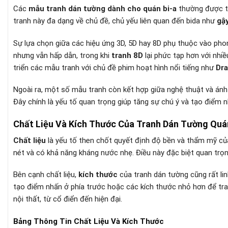
Các
mẫu tranh dán tường dành cho quán bi-a
thường được th
tranh này đa dạng về chủ đề, chủ yếu liên quan đến bida như
gậy
Sự lựa chọn giữa các hiệu ứng 3D, 5D hay 8D phụ thuộc vào pho
nhưng vẫn hấp dẫn, trong khi
tranh 8D
lại phức tạp hơn với nhiề
triển các mẫu tranh với chủ đề phim hoạt hình nổi tiếng như
Dra
Ngoài ra, một số mẫu tranh còn kết hợp giữa nghệ thuật và ánh s
Đây chính là yếu tố quan trọng giúp tăng sự chú ý và tạo điểm 
Chất Liệu Và Kích Thước Của Tranh Dán Tường Quá
Chất liệu
là yếu tố then chốt quyết định độ bền và thẩm mỹ củ
nét và có khả năng kháng nước nhẹ. Điều này đặc biệt quan trọn
Bên cạnh chất liệu,
kích thước
của tranh dán tường cũng rất lin
tạo điểm nhấn ở phía trước hoặc các kích thước nhỏ hơn để tran
nội thất, từ cổ điển đến hiện đại.
Bảng Thông Tin Chất Liệu Và Kích Thước