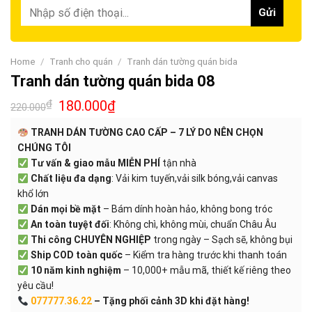
Home
/
Tranh cho quán
/
Tranh dán tường quán bida
Tranh dán tường quán bida 08
₫
180.000
₫
220.000
TRANH DÁN TƯỜNG CAO CẤP – 7 LÝ DO NÊN CHỌN
CHÚNG TÔI
Tư vấn & giao mẫu MIỄN PHÍ
tận nhà
Chất liệu đa dạng
: Vải kim tuyến,vải silk bóng,vải canvas
khổ lớn
Dán mọi bề mặt
– Bám dính hoàn hảo, không bong tróc
An toàn tuyệt đối
: Không chì, không mùi, chuẩn Châu Âu
Thi công CHUYÊN NGHIỆP
trong ngày – Sạch sẽ, không bụi
Ship COD toàn quốc
– Kiểm tra hàng trước khi thanh toán
10 năm kinh nghiệm
– 10,000+ mẫu mã, thiết kế riêng theo
yêu cầu!
077777.36.22
– Tặng phối cảnh 3D khi đặt hàng!