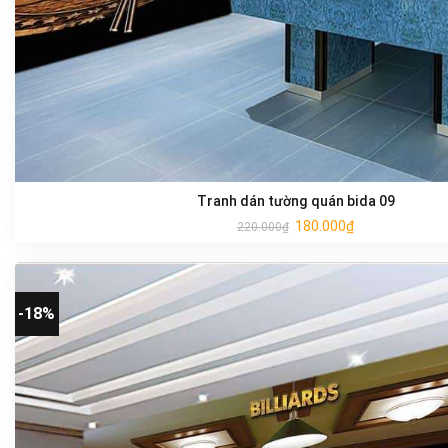
Tranh dán tường quán bida 09
180.000
₫
220.000
₫
-18%