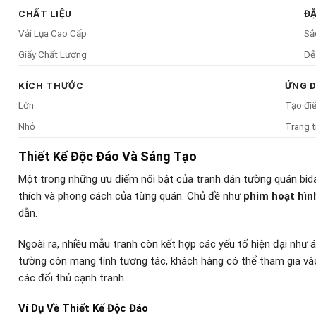
CHẤT LIỆU
Đ
Vải Lụa Cao Cấp
Sắ
Giấy Chất Lượng
Dễ
KÍCH THƯỚC
ỨNG 
Lớn
Tạo điể
Nhỏ
Trang t
Thiết Kế Độc Đáo Và Sáng Tạo
Một trong những ưu điểm nổi bật của tranh dán tường quán bid
thích và phong cách của từng quán. Chủ đề như
phim hoạt hìn
dẫn.
Ngoài ra, nhiều mẫu tranh còn kết hợp các yếu tố hiện đại như 
tường còn mang tính tương tác, khách hàng có thể tham gia vào
các đối thủ cạnh tranh.
Ví Dụ Về Thiết Kế Độc Đáo