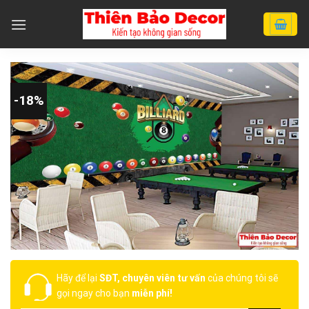
Chuyển
đến
nội
dung
-18%
Hãy để lại
SĐT, chuyên viên tư vấn
của chúng tôi sẽ
gọi ngay cho bạn
miễn phí!