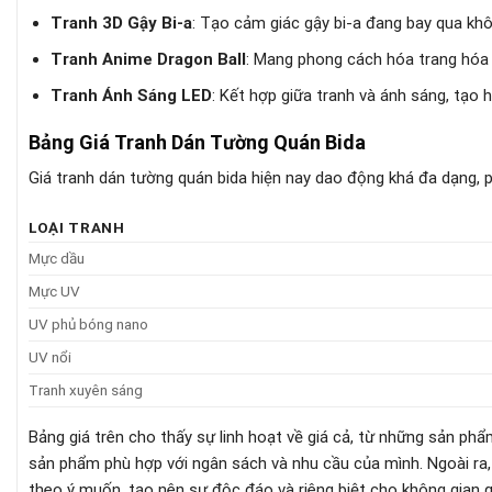
Tranh 3D Gậy Bi-a
: Tạo cảm giác gậy bi-a đang bay qua khô
Tranh Anime Dragon Ball
: Mang phong cách hóa trang hóa 
Tranh Ánh Sáng LED
: Kết hợp giữa tranh và ánh sáng, tạo 
Bảng Giá Tranh Dán Tường Quán Bida
Giá tranh dán tường quán bida hiện nay dao động khá đa dạng, p
LOẠI TRANH
Mực dầu
Mực UV
UV phủ bóng nano
UV nổi
Tranh xuyên sáng
Bảng giá trên cho thấy sự linh hoạt về giá cả, từ những sản p
sản phẩm phù hợp với ngân sách và nhu cầu của mình. Ngoài ra
theo ý muốn, tạo nên sự độc đáo và riêng biệt cho không gian 