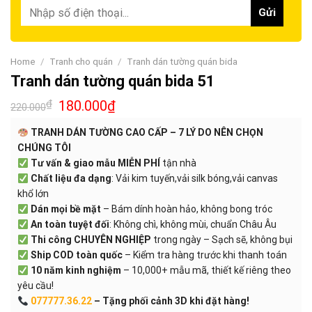
Home
/
Tranh cho quán
/
Tranh dán tường quán bida
Tranh dán tường quán bida 51
₫
180.000
₫
220.000
TRANH DÁN TƯỜNG CAO CẤP – 7 LÝ DO NÊN CHỌN
CHÚNG TÔI
Tư vấn & giao mẫu MIỄN PHÍ
tận nhà
Chất liệu đa dạng
: Vải kim tuyến,vải silk bóng,vải canvas
khổ lớn
Dán mọi bề mặt
– Bám dính hoàn hảo, không bong tróc
An toàn tuyệt đối
: Không chì, không mùi, chuẩn Châu Âu
Thi công CHUYÊN NGHIỆP
trong ngày – Sạch sẽ, không bụi
Ship COD toàn quốc
– Kiểm tra hàng trước khi thanh toán
10 năm kinh nghiệm
– 10,000+ mẫu mã, thiết kế riêng theo
yêu cầu!
077777.36.22
– Tặng phối cảnh 3D khi đặt hàng!