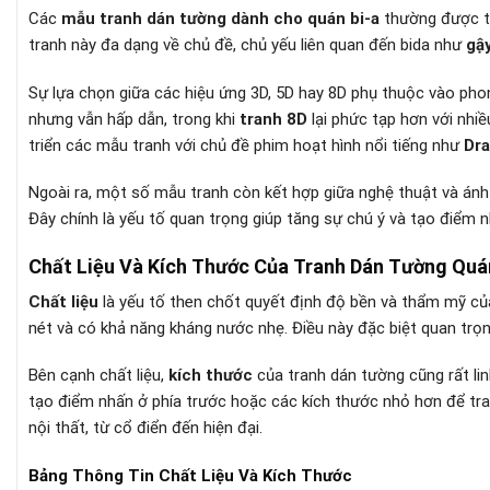
Các
mẫu tranh dán tường dành cho quán bi-a
thường được th
tranh này đa dạng về chủ đề, chủ yếu liên quan đến bida như
gậy
Sự lựa chọn giữa các hiệu ứng 3D, 5D hay 8D phụ thuộc vào pho
nhưng vẫn hấp dẫn, trong khi
tranh 8D
lại phức tạp hơn với nhiề
triển các mẫu tranh với chủ đề phim hoạt hình nổi tiếng như
Dra
Ngoài ra, một số mẫu tranh còn kết hợp giữa nghệ thuật và ánh s
Đây chính là yếu tố quan trọng giúp tăng sự chú ý và tạo điểm 
Chất Liệu Và Kích Thước Của Tranh Dán Tường Quá
Chất liệu
là yếu tố then chốt quyết định độ bền và thẩm mỹ củ
nét và có khả năng kháng nước nhẹ. Điều này đặc biệt quan trọn
Bên cạnh chất liệu,
kích thước
của tranh dán tường cũng rất lin
tạo điểm nhấn ở phía trước hoặc các kích thước nhỏ hơn để tran
nội thất, từ cổ điển đến hiện đại.
Bảng Thông Tin Chất Liệu Và Kích Thước