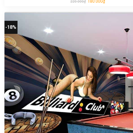
180.000
₫
220.000
₫
-18%