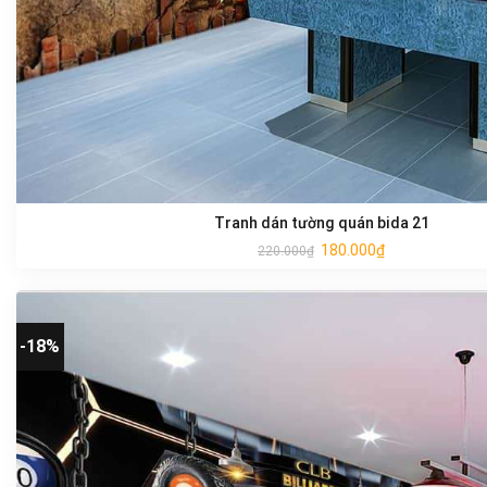
Tranh dán tường quán bida 21
180.000
₫
220.000
₫
-18%