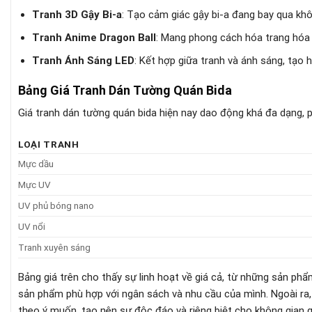
Tranh 3D Gậy Bi-a
: Tạo cảm giác gậy bi-a đang bay qua khô
Tranh Anime Dragon Ball
: Mang phong cách hóa trang hóa 
Tranh Ánh Sáng LED
: Kết hợp giữa tranh và ánh sáng, tạo 
Bảng Giá Tranh Dán Tường Quán Bida
Giá tranh dán tường quán bida hiện nay dao động khá đa dạng, p
LOẠI TRANH
Mực dầu
Mực UV
UV phủ bóng nano
UV nổi
Tranh xuyên sáng
Bảng giá trên cho thấy sự linh hoạt về giá cả, từ những sản p
sản phẩm phù hợp với ngân sách và nhu cầu của mình. Ngoài ra
theo ý muốn, tạo nên sự độc đáo và riêng biệt cho không gian 