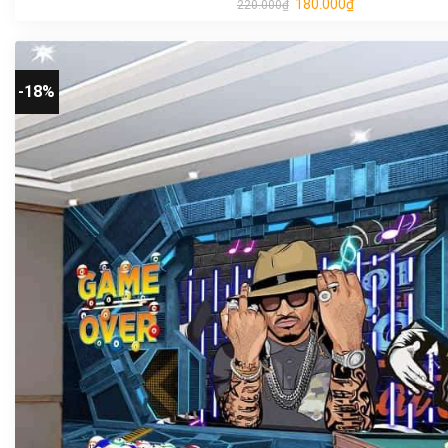
180.000
₫
220.000
₫
-18%