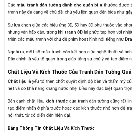
Các
mẫu tranh dán tường dành cho quán bi-a
thường được th
tranh này đa dạng về chủ đề, chủ yếu liên quan đến bida như
gậy
Sự lựa chọn giữa các hiệu ứng 3D, 5D hay 8D phụ thuộc vào pho
nhưng vẫn hấp dẫn, trong khi
tranh 8D
lại phức tạp hơn với nhiề
triển các mẫu tranh với chủ đề phim hoạt hình nổi tiếng như
Dra
Ngoài ra, một số mẫu tranh còn kết hợp giữa nghệ thuật và ánh s
Đây chính là yếu tố quan trọng giúp tăng sự chú ý và tạo điểm 
Chất Liệu Và Kích Thước Của Tranh Dán Tường Quá
Chất liệu
là yếu tố then chốt quyết định độ bền và thẩm mỹ củ
nét và có khả năng kháng nước nhẹ. Điều này đặc biệt quan trọn
Bên cạnh chất liệu,
kích thước
của tranh dán tường cũng rất lin
tạo điểm nhấn ở phía trước hoặc các kích thước nhỏ hơn để tran
nội thất, từ cổ điển đến hiện đại.
Bảng Thông Tin Chất Liệu Và Kích Thước