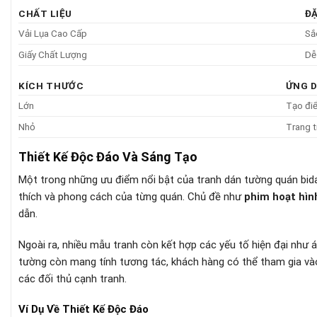
CHẤT LIỆU
Đ
Vải Lụa Cao Cấp
Sắ
Giấy Chất Lượng
Dễ
KÍCH THƯỚC
ỨNG 
Lớn
Tạo điể
Nhỏ
Trang t
Thiết Kế Độc Đáo Và Sáng Tạo
Một trong những ưu điểm nổi bật của tranh dán tường quán bid
thích và phong cách của từng quán. Chủ đề như
phim hoạt hìn
dẫn.
Ngoài ra, nhiều mẫu tranh còn kết hợp các yếu tố hiện đại như 
tường còn mang tính tương tác, khách hàng có thể tham gia vào
các đối thủ cạnh tranh.
Ví Dụ Về Thiết Kế Độc Đáo