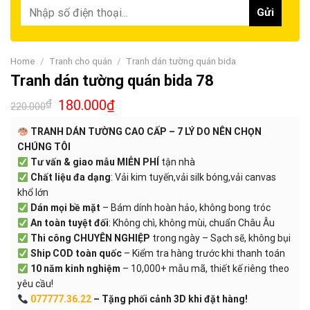
Home
/
Tranh cho quán
/
Tranh dán tường quán bida
Tranh dán tường quán bida 78
₫
180.000
₫
220.000
TRANH DÁN TƯỜNG CAO CẤP – 7 LÝ DO NÊN CHỌN
CHÚNG TÔI
Tư vấn & giao mẫu MIỄN PHÍ
tận nhà
Chất liệu đa dạng
: Vải kim tuyến,vải silk bóng,vải canvas
khổ lớn
Dán mọi bề mặt
– Bám dính hoàn hảo, không bong tróc
An toàn tuyệt đối
: Không chì, không mùi, chuẩn Châu Âu
Thi công CHUYÊN NGHIỆP
trong ngày – Sạch sẽ, không bụi
Ship COD toàn quốc
– Kiểm tra hàng trước khi thanh toán
10 năm kinh nghiệm
– 10,000+ mẫu mã, thiết kế riêng theo
yêu cầu!
077777.36.22
– Tặng phối cảnh 3D khi đặt hàng!