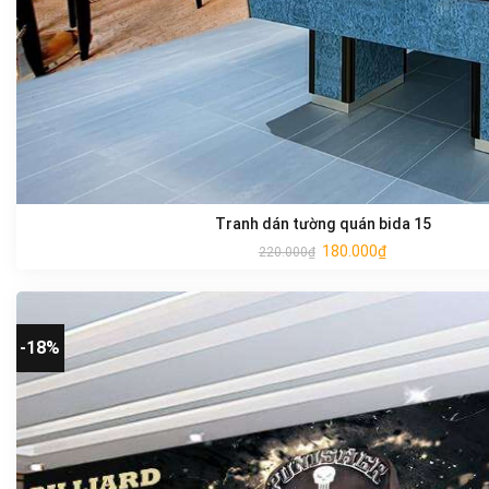
Tranh dán tường quán bida 15
180.000
₫
220.000
₫
-18%