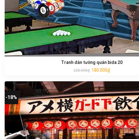
Tranh dán tường quán bida 20
180.000
₫
220.000
₫
-18%