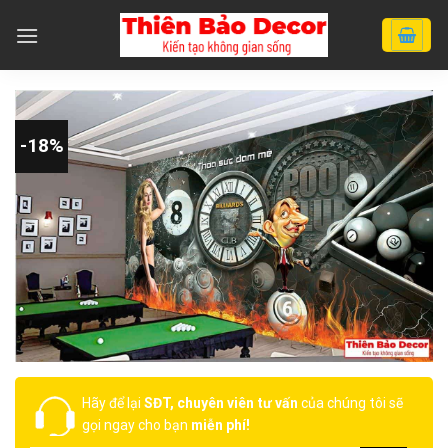
Chuyển
đến
nội
dung
-18%
Hãy để lại
SĐT, chuyên viên tư vấn
của chúng tôi sẽ
gọi ngay cho bạn
miễn phí!