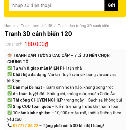
Home
/
Tranh theo chủ đề
/
Tranh dán tường 3D cảnh biển
Tranh 3D cảnh biển 120
₫
180.000
₫
220.000
TRANH DÁN TƯỜNG CAO CẤP – 7 LÝ DO NÊN CHỌN
CHÚNG TÔI
Tư vấn & giao mẫu MIỄN PHÍ
tận nhà
Chất liệu đa dạng
: Vải kim tuyến,vải silk bóng,vải canvas
khổ lớn
Dán mọi bề mặt
– Bám dính hoàn hảo, không bong tróc
An toàn tuyệt đối
: Không chì, không mùi, chuẩn Châu Âu
Thi công CHUYÊN NGHIỆP
trong ngày – Sạch sẽ, không bụi
Ship COD toàn quốc
– Kiểm tra hàng trước khi thanh toán
10 năm kinh nghiệm
– 10,000+ mẫu mã, thiết kế riêng theo
yêu cầu!
077777.36.22
– Tặng phối cảnh 3D khi đặt hàng!