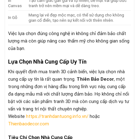
In
Tạo cảm giác gần gũi và tự nhiên, bề mặt vải giúp bức
Canvas
tranh trở nên mềm mại và dễ dàng treo.
Mang lại vẻ đẹp mộc mạc, có thể sử dụng cho không
In Gỗ
gian cổ điển, tạo nên sự kết nối với thiên nhiên.
Việc lựa chọn đúng công nghệ in không chỉ đảm bảo chất
lượng mà còn giúp nâng cao thẩm mỹ cho không gian sống
của bạn.
Lựa Chọn Nhà Cung Cấp Uy Tín
Khi quyết định mua tranh 3D cảnh biển, việc lựa chọn nhà
cung cấp uy tín là rất quan trọng.
Thiên Bảo Decor
, một
trong những đơn vị hàng đầu trong lĩnh vực này, cung cấp
đa dạng mẫu mã với chất lượng đảm bảo. Họ không chỉ nổi
bật với các sản phẩm tranh 3D mà còn cung cấp dịch vụ tư
vấn và trang trí nội thất chuyên nghiệp.
Website
https://tranhdantuong.info.vn/
hoặc
Thienbaodecor.com
Tiêu Chí Chọn Nhà Cung Cấp