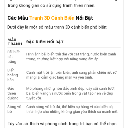
trong không gian có sử dụng tranh thiên nhiên.
Các Mẫu
Tranh 3D Cảnh Biển
Nổi Bật
Dưới đây là một số mẫu tranh 3D cảnh biển phổ biến:
MẪU
ĐẶC ĐIỂM NỔI BẬT
TRANH
Bãi biển
Hình ảnh bãi biển trải dài với cát trắng, nước biển xanh
cát
trong, thường kết hợp với nắng vàng ấm áp.
trắng
Biển
Cảnh mặt trời lặn trên biển, ánh sáng phản chiếu rực rỡ
hoàng
mang lại cảm giác lãng mạn và yên bình.
hôn
Đảo
Mô phỏng những hòn đảo xinh đẹp, cây cối xanh tươi,
thiên
bãi biển vàng và nước biển trong vắt tạo nên vẻ đẹp
đường
tuyệt vời.
Sóng vỗ
Cảnh sóng vỗ bờ đá, thể hiện sự hùng vĩ của biển cả,
bờ
thích hợp cho những không gian yêu thích sự mạnh mẽ.
Tùy vào sở thích và phong cách trang trí, bạn có thể chọn