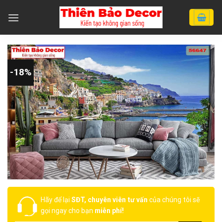
Chuyển
đến
nội
dung
-18%
Hãy để lại
SĐT, chuyên viên tư vấn
của chúng tôi sẽ
gọi ngay cho bạn
miễn phí!