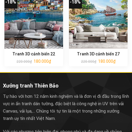
-18%
-18%
Tranh 3D cảnh biển 22
Tranh 3D cảnh biển 27
180.000
₫
180.000
₫
220.000
₫
220.000
₫
Xưởng tranh Thiên Bảo
Tự hào với hơn 12 năm kinh nghiệm và là đơn vị đi đầu trong lĩnh
vực in ấn tranh dán tường, đặc biệt là công nghệ in UV trên vải
Canvas, vải lụa,... Chúng tôi tự tin là một trong những xưởng
tranh uy tín nhất Việt Nam.
Với các phương tiện hiện đại, phong phú và đa dạng về chủng