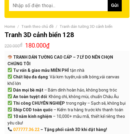
Home
/
Tranh theo chủ đề
/
Tranh dán tường 3D cảnh biển
Tranh 3D cảnh biển 128
₫
180.000
₫
220.000
TRANH DÁN TƯỜNG CAO CẤP – 7 LÝ DO NÊN CHỌN
CHÚNG TÔI
Tư vấn & giao mẫu MIỄN PHÍ
tận nhà
Chất liệu đa dạng
: Vải kim tuyến,vải silk bóng,vải canvas
khổ lớn
Dán mọi bề mặt
– Bám dính hoàn hảo, không bong tróc
An toàn tuyệt đối
: Không chì, không mùi, chuẩn Châu Âu
Thi công CHUYÊN NGHIỆP
trong ngày – Sạch sẽ, không bụi
Ship COD toàn quốc
– Kiểm tra hàng trước khi thanh toán
10 năm kinh nghiệm
– 10,000+ mẫu mã, thiết kế riêng theo
yêu cầu!
077777.36.22
– Tặng phối cảnh 3D khi đặt hàng!