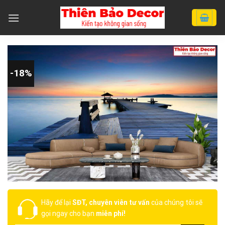
Chuyển
đến
nội
dung
-18%
Hãy để lại
SĐT, chuyên viên tư vấn
của chúng tôi sẽ
gọi ngay cho bạn
miễn phí!