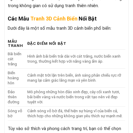
trong không gian có sử dụng tranh thiên nhiên.
Các Mẫu
Tranh 3D Cảnh Biển
Nổi Bật
Dưới đây là một số mẫu tranh 3D cảnh biển phổ biến:
MẪU
ĐẶC ĐIỂM NỔI BẬT
TRANH
Bãi biển
Hình ảnh bãi biển trải dài với cát trắng, nước biển xanh
cát
trong, thường kết hợp với nắng vàng ấm áp.
trắng
Biển
Cảnh mặt trời lặn trên biển, ánh sáng phản chiếu rực rỡ
hoàng
mang lại cảm giác lãng mạn và yên bình.
hôn
Đảo
Mô phỏng những hòn đảo xinh đẹp, cây cối xanh tươi,
thiên
bãi biển vàng và nước biển trong vắt tạo nên vẻ đẹp
đường
tuyệt vời.
Sóng vỗ
Cảnh sóng vỗ bờ đá, thể hiện sự hùng vĩ của biển cả,
bờ
thích hợp cho những không gian yêu thích sự mạnh mẽ.
Tùy vào sở thích và phong cách trang trí, bạn có thể chọn