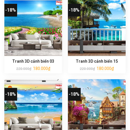
-18%
-18%
Tranh 3D cảnh biển 03
Tranh 3D cảnh biển 15
180.000
₫
180.000
₫
220.000
₫
220.000
₫
-18%
-18%