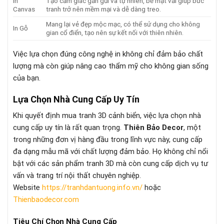
In
Tạo cảm giác gần gũi và tự nhiên, bề mặt vải giúp bức
Canvas
tranh trở nên mềm mại và dễ dàng treo.
Mang lại vẻ đẹp mộc mạc, có thể sử dụng cho không
In Gỗ
gian cổ điển, tạo nên sự kết nối với thiên nhiên.
Việc lựa chọn đúng công nghệ in không chỉ đảm bảo chất
lượng mà còn giúp nâng cao thẩm mỹ cho không gian sống
của bạn.
Lựa Chọn Nhà Cung Cấp Uy Tín
Khi quyết định mua tranh 3D cảnh biển, việc lựa chọn nhà
cung cấp uy tín là rất quan trọng.
Thiên Bảo Decor
, một
trong những đơn vị hàng đầu trong lĩnh vực này, cung cấp
đa dạng mẫu mã với chất lượng đảm bảo. Họ không chỉ nổi
bật với các sản phẩm tranh 3D mà còn cung cấp dịch vụ tư
vấn và trang trí nội thất chuyên nghiệp.
Website
https://tranhdantuong.info.vn/
hoặc
Thienbaodecor.com
Tiêu Chí Chọn Nhà Cung Cấp