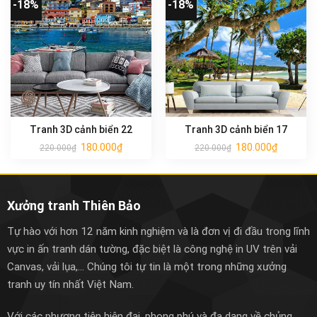
-18%
-18%
Tranh 3D cảnh biển 22
Tranh 3D cảnh biển 17
180.000
₫
180.000
₫
220.000
₫
220.000
₫
Xưởng tranh Thiên Bảo
Tự hào với hơn 12 năm kinh nghiệm và là đơn vị đi đầu trong lĩnh
vực in ấn tranh dán tường, đặc biệt là công nghệ in UV trên vải
Canvas, vải lụa,... Chúng tôi tự tin là một trong những xưởng
tranh uy tín nhất Việt Nam.
Với các phương tiện hiện đại, phong phú và đa dạng về chủng