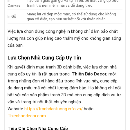
In
Tạo cảm giác gần gũi và tự nhiên, bề mặt vải giúp bức
Canvas
tranh trở nên mềm mại và dễ dàng treo.
Mang lại vẻ đẹp mộc mạc, có thể sử dụng cho không
In Gỗ
gian cổ điển, tạo nên sự kết nối với thiên nhiên.
Việc lựa chọn đúng công nghệ in không chỉ đảm bảo chất
lượng mà còn giúp nâng cao thẩm mỹ cho không gian sống
của bạn.
Lựa Chọn Nhà Cung Cấp Uy Tín
Khi quyết định mua tranh 3D cảnh biển, việc lựa chọn nhà
cung cấp uy tín là rất quan trọng.
Thiên Bảo Decor
, một
trong những đơn vị hàng đầu trong lĩnh vực này, cung cấp
đa dạng mẫu mã với chất lượng đảm bảo. Họ không chỉ nổi
bật với các sản phẩm tranh 3D mà còn cung cấp dịch vụ tư
vấn và trang trí nội thất chuyên nghiệp.
Website
https://tranhdantuong.info.vn/
hoặc
Thienbaodecor.com
Tiêu Chí Chọn Nhà Cung Cấp