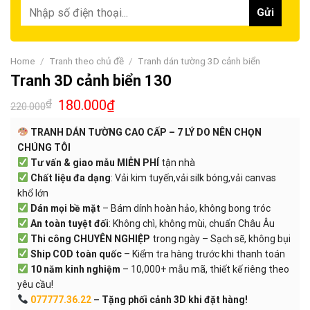
Home
/
Tranh theo chủ đề
/
Tranh dán tường 3D cảnh biển
Tranh 3D cảnh biển 130
₫
180.000
₫
220.000
TRANH DÁN TƯỜNG CAO CẤP – 7 LÝ DO NÊN CHỌN
CHÚNG TÔI
Tư vấn & giao mẫu MIỄN PHÍ
tận nhà
Chất liệu đa dạng
: Vải kim tuyến,vải silk bóng,vải canvas
khổ lớn
Dán mọi bề mặt
– Bám dính hoàn hảo, không bong tróc
An toàn tuyệt đối
: Không chì, không mùi, chuẩn Châu Âu
Thi công CHUYÊN NGHIỆP
trong ngày – Sạch sẽ, không bụi
Ship COD toàn quốc
– Kiểm tra hàng trước khi thanh toán
10 năm kinh nghiệm
– 10,000+ mẫu mã, thiết kế riêng theo
yêu cầu!
077777.36.22
– Tặng phối cảnh 3D khi đặt hàng!