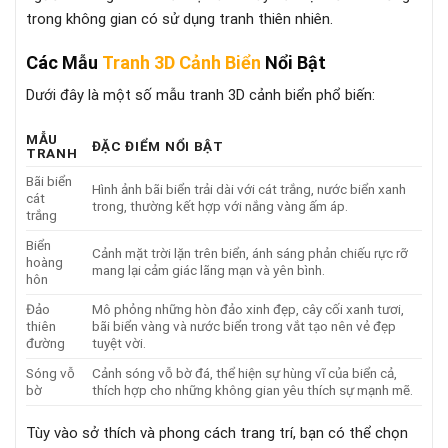
trong không gian có sử dụng tranh thiên nhiên.
Các Mẫu
Tranh 3D Cảnh Biển
Nổi Bật
Dưới đây là một số mẫu tranh 3D cảnh biển phổ biến:
MẪU
ĐẶC ĐIỂM NỔI BẬT
TRANH
Bãi biển
Hình ảnh bãi biển trải dài với cát trắng, nước biển xanh
cát
trong, thường kết hợp với nắng vàng ấm áp.
trắng
Biển
Cảnh mặt trời lặn trên biển, ánh sáng phản chiếu rực rỡ
hoàng
mang lại cảm giác lãng mạn và yên bình.
hôn
Đảo
Mô phỏng những hòn đảo xinh đẹp, cây cối xanh tươi,
thiên
bãi biển vàng và nước biển trong vắt tạo nên vẻ đẹp
đường
tuyệt vời.
Sóng vỗ
Cảnh sóng vỗ bờ đá, thể hiện sự hùng vĩ của biển cả,
bờ
thích hợp cho những không gian yêu thích sự mạnh mẽ.
Tùy vào sở thích và phong cách trang trí, bạn có thể chọn