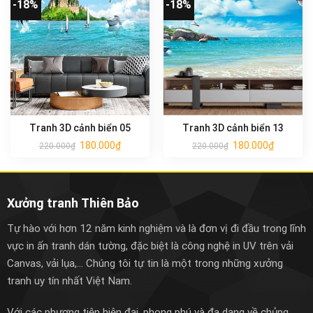
-18%
-18%
Tranh 3D cảnh biển 05
Tranh 3D cảnh biển 13
180.000
₫
180.000
₫
220.000
₫
220.000
₫
Xưởng tranh Thiên Bảo
Tự hào với hơn 12 năm kinh nghiệm và là đơn vị đi đầu trong lĩnh
vực in ấn tranh dán tường, đặc biệt là công nghệ in UV trên vải
Canvas, vải lụa,... Chúng tôi tự tin là một trong những xưởng
tranh uy tín nhất Việt Nam.
Với các phương tiện hiện đại, phong phú và đa dạng về chủng