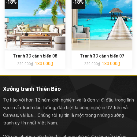
-18%
-18%
Tranh 3D cảnh biển 08
Tranh 3D cảnh biển 07
180.000
₫
180.000
₫
220.000
₫
220.000
₫
Xưởng tranh Thiên Bảo
Tự hào với hơn 12 năm kinh nghiệm và là đơn vị đi đầu trong lĩnh
vực in ấn tranh dán tường, đặc biệt là công nghệ in UV trên vải
Canvas, vải lụa,... Chúng tôi tự tin là một trong những xưởng
tranh uy tín nhất Việt Nam.
Với các phương tiện hiện đại, phong phú và đa dạng về chủng