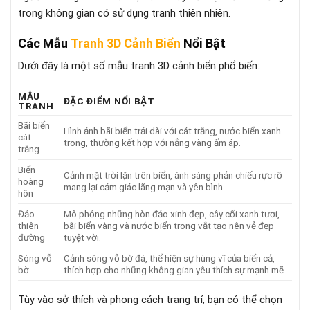
trong không gian có sử dụng tranh thiên nhiên.
Các Mẫu
Tranh 3D Cảnh Biển
Nổi Bật
Dưới đây là một số mẫu tranh 3D cảnh biển phổ biến:
MẪU
ĐẶC ĐIỂM NỔI BẬT
TRANH
Bãi biển
Hình ảnh bãi biển trải dài với cát trắng, nước biển xanh
cát
trong, thường kết hợp với nắng vàng ấm áp.
trắng
Biển
Cảnh mặt trời lặn trên biển, ánh sáng phản chiếu rực rỡ
hoàng
mang lại cảm giác lãng mạn và yên bình.
hôn
Đảo
Mô phỏng những hòn đảo xinh đẹp, cây cối xanh tươi,
thiên
bãi biển vàng và nước biển trong vắt tạo nên vẻ đẹp
đường
tuyệt vời.
Sóng vỗ
Cảnh sóng vỗ bờ đá, thể hiện sự hùng vĩ của biển cả,
bờ
thích hợp cho những không gian yêu thích sự mạnh mẽ.
Tùy vào sở thích và phong cách trang trí, bạn có thể chọn