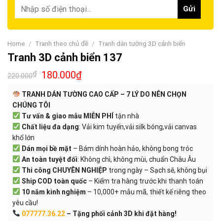
Home
/
Tranh theo chủ đề
/
Tranh dán tường 3D cảnh biển
Tranh 3D cảnh biển 137
₫
180.000
₫
220.000
TRANH DÁN TƯỜNG CAO CẤP – 7 LÝ DO NÊN CHỌN
CHÚNG TÔI
Tư vấn & giao mẫu MIỄN PHÍ
tận nhà
Chất liệu đa dạng
: Vải kim tuyến,vải silk bóng,vải canvas
khổ lớn
Dán mọi bề mặt
– Bám dính hoàn hảo, không bong tróc
An toàn tuyệt đối
: Không chì, không mùi, chuẩn Châu Âu
Thi công CHUYÊN NGHIỆP
trong ngày – Sạch sẽ, không bụi
Ship COD toàn quốc
– Kiểm tra hàng trước khi thanh toán
10 năm kinh nghiệm
– 10,000+ mẫu mã, thiết kế riêng theo
yêu cầu!
077777.36.22
– Tặng phối cảnh 3D khi đặt hàng!