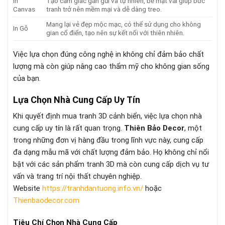
In
Tạo cảm giác gần gũi và tự nhiên, bề mặt vải giúp bức
Canvas
tranh trở nên mềm mại và dễ dàng treo.
Mang lại vẻ đẹp mộc mạc, có thể sử dụng cho không
In Gỗ
gian cổ điển, tạo nên sự kết nối với thiên nhiên.
Việc lựa chọn đúng công nghệ in không chỉ đảm bảo chất
lượng mà còn giúp nâng cao thẩm mỹ cho không gian sống
của bạn.
Lựa Chọn Nhà Cung Cấp Uy Tín
Khi quyết định mua tranh 3D cảnh biển, việc lựa chọn nhà
cung cấp uy tín là rất quan trọng.
Thiên Bảo Decor
, một
trong những đơn vị hàng đầu trong lĩnh vực này, cung cấp
đa dạng mẫu mã với chất lượng đảm bảo. Họ không chỉ nổi
bật với các sản phẩm tranh 3D mà còn cung cấp dịch vụ tư
vấn và trang trí nội thất chuyên nghiệp.
Website
https://tranhdantuong.info.vn/
hoặc
Thienbaodecor.com
Tiêu Chí Chọn Nhà Cung Cấp