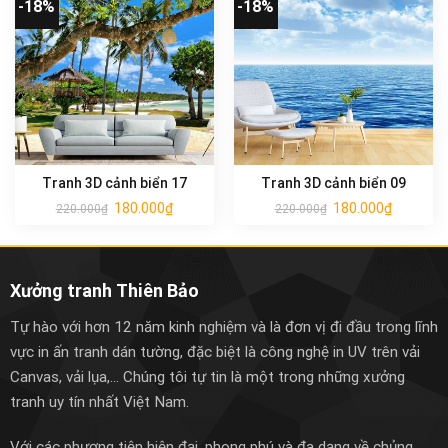
-18%
-18%
Tranh 3D cảnh biển 17
Tranh 3D cảnh biển 09
180.000
₫
180.000
₫
220.000
₫
220.000
₫
Xưởng tranh Thiên Bảo
Tự hào với hơn 12 năm kinh nghiệm và là đơn vị đi đầu trong lĩnh
vực in ấn tranh dán tường, đặc biệt là công nghệ in UV trên vải
Canvas, vải lụa,... Chúng tôi tự tin là một trong những xưởng
tranh uy tín nhất Việt Nam.
Với các phương tiện hiện đại, phong phú và đa dạng về chủng