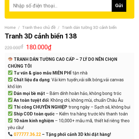
Home
/
Tranh theo chủ đề
/
Tranh dán tường 3D cảnh biển
Tranh 3D cảnh biển 138
₫
180.000
₫
220.000
TRANH DÁN TƯỜNG CAO CẤP – 7 LÝ DO NÊN CHỌN
CHÚNG TÔI
Tư vấn & giao mẫu MIỄN PHÍ
tận nhà
Chất liệu đa dạng
: Vải kim tuyến,vải silk bóng,vải canvas
khổ lớn
Dán mọi bề mặt
– Bám dính hoàn hảo, không bong tróc
An toàn tuyệt đối
: Không chì, không mùi, chuẩn Châu Âu
Thi công CHUYÊN NGHIỆP
trong ngày – Sạch sẽ, không bụi
Ship COD toàn quốc
– Kiểm tra hàng trước khi thanh toán
10 năm kinh nghiệm
– 10,000+ mẫu mã, thiết kế riêng theo
yêu cầu!
077777.36.22
– Tặng phối cảnh 3D khi đặt hàng!