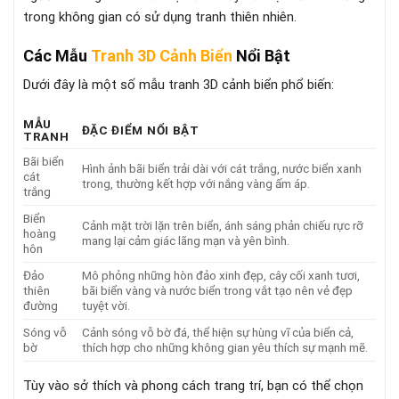
trong không gian có sử dụng tranh thiên nhiên.
Các Mẫu
Tranh 3D Cảnh Biển
Nổi Bật
Dưới đây là một số mẫu tranh 3D cảnh biển phổ biến:
MẪU
ĐẶC ĐIỂM NỔI BẬT
TRANH
Bãi biển
Hình ảnh bãi biển trải dài với cát trắng, nước biển xanh
cát
trong, thường kết hợp với nắng vàng ấm áp.
trắng
Biển
Cảnh mặt trời lặn trên biển, ánh sáng phản chiếu rực rỡ
hoàng
mang lại cảm giác lãng mạn và yên bình.
hôn
Đảo
Mô phỏng những hòn đảo xinh đẹp, cây cối xanh tươi,
thiên
bãi biển vàng và nước biển trong vắt tạo nên vẻ đẹp
đường
tuyệt vời.
Sóng vỗ
Cảnh sóng vỗ bờ đá, thể hiện sự hùng vĩ của biển cả,
bờ
thích hợp cho những không gian yêu thích sự mạnh mẽ.
Tùy vào sở thích và phong cách trang trí, bạn có thể chọn