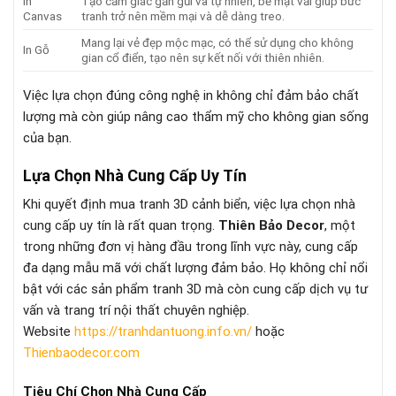
In
Tạo cảm giác gần gũi và tự nhiên, bề mặt vải giúp bức
Canvas
tranh trở nên mềm mại và dễ dàng treo.
Mang lại vẻ đẹp mộc mạc, có thể sử dụng cho không
In Gỗ
gian cổ điển, tạo nên sự kết nối với thiên nhiên.
Việc lựa chọn đúng công nghệ in không chỉ đảm bảo chất
lượng mà còn giúp nâng cao thẩm mỹ cho không gian sống
của bạn.
Lựa Chọn Nhà Cung Cấp Uy Tín
Khi quyết định mua tranh 3D cảnh biển, việc lựa chọn nhà
cung cấp uy tín là rất quan trọng.
Thiên Bảo Decor
, một
trong những đơn vị hàng đầu trong lĩnh vực này, cung cấp
đa dạng mẫu mã với chất lượng đảm bảo. Họ không chỉ nổi
bật với các sản phẩm tranh 3D mà còn cung cấp dịch vụ tư
vấn và trang trí nội thất chuyên nghiệp.
Website
https://tranhdantuong.info.vn/
hoặc
Thienbaodecor.com
Tiêu Chí Chọn Nhà Cung Cấp