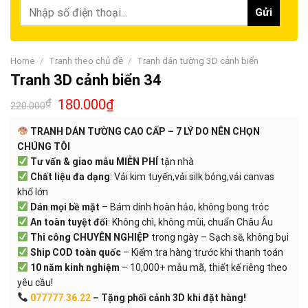
Home
/
Tranh theo chủ đề
/
Tranh dán tường 3D cảnh biển
Tranh 3D cảnh biển 34
₫
180.000
₫
220.000
TRANH DÁN TƯỜNG CAO CẤP – 7 LÝ DO NÊN CHỌN
CHÚNG TÔI
Tư vấn & giao mẫu MIỄN PHÍ
tận nhà
Chất liệu đa dạng
: Vải kim tuyến,vải silk bóng,vải canvas
khổ lớn
Dán mọi bề mặt
– Bám dính hoàn hảo, không bong tróc
An toàn tuyệt đối
: Không chì, không mùi, chuẩn Châu Âu
Thi công CHUYÊN NGHIỆP
trong ngày – Sạch sẽ, không bụi
Ship COD toàn quốc
– Kiểm tra hàng trước khi thanh toán
10 năm kinh nghiệm
– 10,000+ mẫu mã, thiết kế riêng theo
yêu cầu!
077777.36.22
– Tặng phối cảnh 3D khi đặt hàng!