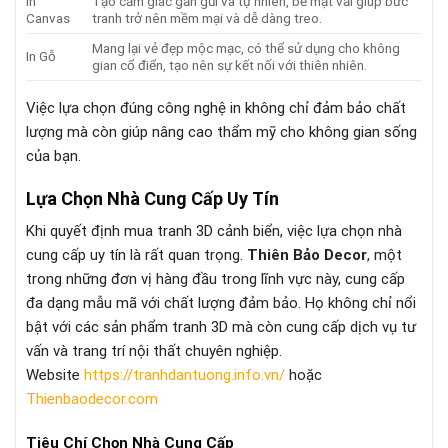
In
Tạo cảm giác gần gũi và tự nhiên, bề mặt vải giúp bức
Canvas
tranh trở nên mềm mại và dễ dàng treo.
Mang lại vẻ đẹp mộc mạc, có thể sử dụng cho không
In Gỗ
gian cổ điển, tạo nên sự kết nối với thiên nhiên.
Việc lựa chọn đúng công nghệ in không chỉ đảm bảo chất
lượng mà còn giúp nâng cao thẩm mỹ cho không gian sống
của bạn.
Lựa Chọn Nhà Cung Cấp Uy Tín
Khi quyết định mua tranh 3D cảnh biển, việc lựa chọn nhà
cung cấp uy tín là rất quan trọng.
Thiên Bảo Decor
, một
trong những đơn vị hàng đầu trong lĩnh vực này, cung cấp
đa dạng mẫu mã với chất lượng đảm bảo. Họ không chỉ nổi
bật với các sản phẩm tranh 3D mà còn cung cấp dịch vụ tư
vấn và trang trí nội thất chuyên nghiệp.
Website
https://tranhdantuong.info.vn/
hoặc
Thienbaodecor.com
Tiêu Chí Chọn Nhà Cung Cấp