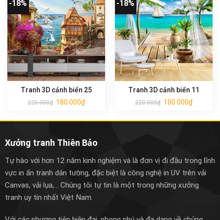
-18%
-18%
Tranh 3D cảnh biển 25
Tranh 3D cảnh biển 11
180.000
₫
180.000
₫
220.000
₫
220.000
₫
Xưởng tranh Thiên Bảo
Tự hào với hơn 12 năm kinh nghiệm và là đơn vị đi đầu trong lĩnh
vực in ấn tranh dán tường, đặc biệt là công nghệ in UV trên vải
Canvas, vải lụa,... Chúng tôi tự tin là một trong những xưởng
tranh uy tín nhất Việt Nam.
Với các phương tiện hiện đại, phong phú và đa dạng về chủng