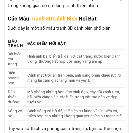
trong không gian có sử dụng tranh thiên nhiên.
Các Mẫu
Tranh 3D Cảnh Biển
Nổi Bật
Dưới đây là một số mẫu tranh 3D cảnh biển phổ biến:
MẪU
ĐẶC ĐIỂM NỔI BẬT
TRANH
Bãi biển
Hình ảnh bãi biển trải dài với cát trắng, nước biển xanh
cát
trong, thường kết hợp với nắng vàng ấm áp.
trắng
Biển
Cảnh mặt trời lặn trên biển, ánh sáng phản chiếu rực rỡ
hoàng
mang lại cảm giác lãng mạn và yên bình.
hôn
Đảo
Mô phỏng những hòn đảo xinh đẹp, cây cối xanh tươi,
thiên
bãi biển vàng và nước biển trong vắt tạo nên vẻ đẹp
đường
tuyệt vời.
Sóng vỗ
Cảnh sóng vỗ bờ đá, thể hiện sự hùng vĩ của biển cả,
bờ
thích hợp cho những không gian yêu thích sự mạnh mẽ.
Tùy vào sở thích và phong cách trang trí, bạn có thể chọn