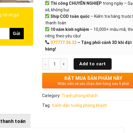
Thi công CHUYÊN NGHIỆP
trong ngày – S
sẽ, không bụi
 tôi sẽ gọi
Ship COD toàn quốc
– Kiểm tra hàng trước 
thanh toán
10 năm kinh nghiệm
– 10,000+ mẫu mã, thi
riêng theo yêu cầu!
077777.36.22
– Tặng phối cảnh 3D khi đặt
hàng!
Quantity
Add to cart
ĐẶT MUA SẢN PHẨM NÀY
Nhân viên sẽ xác nhận đơn hàng sau 5 phút
Category:
Tranh phòng khách
Tag:
tranh dán tường phòng khách
 thanh toán