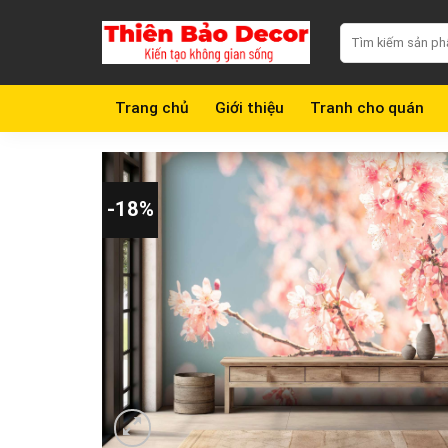
Chuyển
Search
đến
for:
nội
dung
Trang chủ
Giới thiệu
Tranh cho quán
-18%