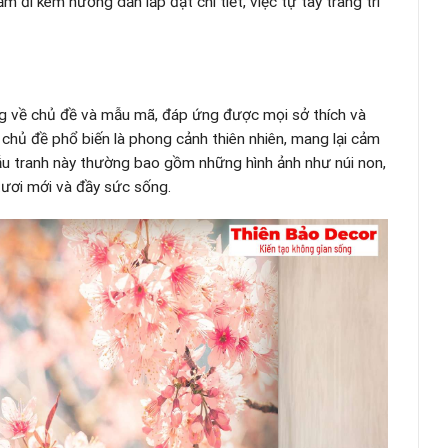
m đi kèm hướng dẫn lắp đặt chi tiết, việc tự tay trang trí
 về chủ đề và mẫu mã, đáp ứng được mọi sở thích và
 chủ đề phổ biến là phong cảnh thiên nhiên, mang lại cảm
 mẫu tranh này thường bao gồm những hình ảnh như núi non,
tươi mới và đầy sức sống.