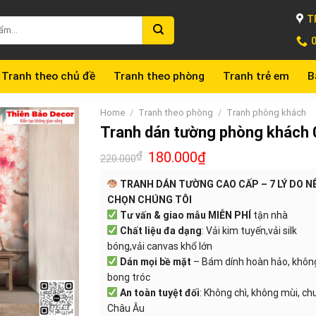
T
Tranh theo chủ đề
Tranh theo phòng
Tranh trẻ em
B
Home
/
Tranh theo phòng
/
Tranh phòng khách
Tranh dán tường phòng khách
₫
180.000
₫
220.000
TRANH DÁN TƯỜNG CAO CẤP – 7 LÝ DO N
CHỌN CHÚNG TÔI
Tư vấn & giao mẫu MIỄN PHÍ
tận nhà
Chất liệu đa dạng
: Vải kim tuyến,vải silk
bóng,vải canvas khổ lớn
Dán mọi bề mặt
– Bám dính hoàn hảo, khôn
bong tróc
An toàn tuyệt đối
: Không chì, không mùi, c
Châu Âu