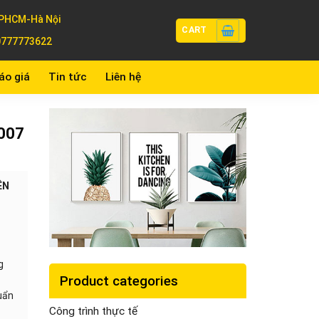
PHCM-Hà Nội
CART
0777773622
áo giá
Tin tức
Liên hệ
 007
ÊN
g
Product categories
huẩn
Công trình thực tế