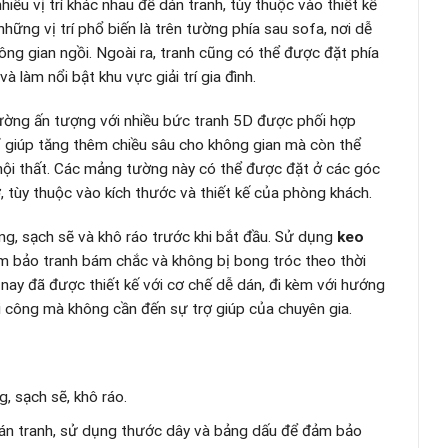
iều vị trí khác nhau để dán tranh, tùy thuộc vào thiết kế
hững vị trí phổ biến là trên tường phía sau sofa, nơi dễ
ông gian ngồi. Ngoài ra, tranh cũng có thể được đặt phía
à làm nổi bật khu vực giải trí gia đình.
ường ấn tượng với nhiều bức tranh 5D được phối hợp
ỉ giúp tăng thêm chiều sâu cho không gian mà còn thể
ế nội thất. Các mảng tường này có thể được đặt ở các góc
 tùy thuộc vào kích thước và thiết kế của phòng khách.
ng, sạch sẽ và khô ráo trước khi bắt đầu. Sử dụng
keo
m bảo tranh bám chắc và không bị bong tróc theo thời
nay đã được thiết kế với cơ chế dễ dán, đi kèm với hướng
thi công mà không cần đến sự trợ giúp của chuyên gia.
, sạch sẽ, khô ráo.
í dán tranh, sử dụng thước dây và bảng dấu để đảm bảo