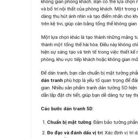
không gian phòng khách. Bạn có thể lựa chọn nh
và bố trí nội thất của phòng khách. Một trong n
dàng thu hút ánh nhìn và tạo điểm nhấn cho kh
trên kệ tivi, giúp cân bằng tổng thể không gian v
Một lựa chọn khác là tạo thành những mảng t
thành một tổng thể hài hòa. Điều này không ch
hiện sự sáng tạo và tinh tế trong việc thiết k
phòng, khu vực tiếp khách hoặc không gian mở,
Để dán tranh, bạn cần chuẩn bị mặt tường phẳ
dán tranh
phù hợp là yếu tố quan trọng để đả
gian. Nhiều sản phẩm tranh dán tường 5D hiện 
dẫn lắp đặt chi tiết, giúp bạn dễ dàng tự tay 
Các bước dán tranh 5D
:
Chuẩn bị mặt tường
: Đảm bảo tường phẳng
Đo đạc và đánh dấu vị trí
: Xác định vị tr