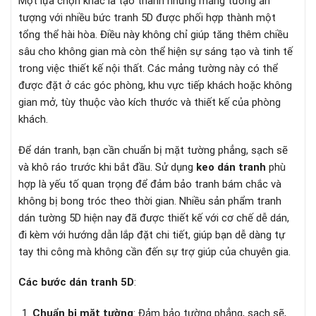
Một lựa chọn khác là tạo thành những mảng tường ấn
tượng với nhiều bức tranh 5D được phối hợp thành một
tổng thể hài hòa. Điều này không chỉ giúp tăng thêm chiều
sâu cho không gian mà còn thể hiện sự sáng tạo và tinh tế
trong việc thiết kế nội thất. Các mảng tường này có thể
được đặt ở các góc phòng, khu vực tiếp khách hoặc không
gian mở, tùy thuộc vào kích thước và thiết kế của phòng
khách.
Để dán tranh, bạn cần chuẩn bị mặt tường phẳng, sạch sẽ
và khô ráo trước khi bắt đầu. Sử dụng
keo dán tranh
phù
hợp là yếu tố quan trọng để đảm bảo tranh bám chắc và
không bị bong tróc theo thời gian. Nhiều sản phẩm tranh
dán tường 5D hiện nay đã được thiết kế với cơ chế dễ dán,
đi kèm với hướng dẫn lắp đặt chi tiết, giúp bạn dễ dàng tự
tay thi công mà không cần đến sự trợ giúp của chuyên gia.
Các bước dán tranh 5D
:
Chuẩn bị mặt tường
: Đảm bảo tường phẳng, sạch sẽ,