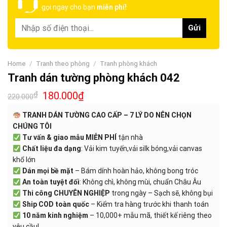
gọi ngay cho bạn
miễn phí!
Home
/
Tranh theo phòng
/
Tranh phòng khách
Tranh dán tường phòng khách 042
₫
180.000
₫
220.000
TRANH DÁN TƯỜNG CAO CẤP – 7 LÝ DO NÊN CHỌN
CHÚNG TÔI
Tư vấn & giao mẫu MIỄN PHÍ
tận nhà
Chất liệu đa dạng
: Vải kim tuyến,vải silk bóng,vải canvas
khổ lớn
Dán mọi bề mặt
– Bám dính hoàn hảo, không bong tróc
An toàn tuyệt đối
: Không chì, không mùi, chuẩn Châu Âu
Thi công CHUYÊN NGHIỆP
trong ngày – Sạch sẽ, không bụi
Ship COD toàn quốc
– Kiểm tra hàng trước khi thanh toán
10 năm kinh nghiệm
– 10,000+ mẫu mã, thiết kế riêng theo
yêu cầu!