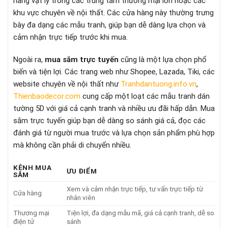
hàng vật lý trong các trung tâm thương mại lớn hoặc các
khu vực chuyên về nội thất. Các cửa hàng này thường trưng
bày đa dạng các mẫu tranh, giúp bạn dễ dàng lựa chọn và
cảm nhận trực tiếp trước khi mua.
Ngoài ra,
mua sắm trực tuyến
cũng là một lựa chọn phổ
biến và tiện lợi. Các trang web như Shopee, Lazada, Tiki, các
website chuyên về nội thất như
Tranhdantuong.info.vn
,
Thienbaodecor.com
cung cấp một loạt các mẫu tranh dán
tường 5D với giá cả cạnh tranh và nhiều ưu đãi hấp dẫn. Mua
sắm trực tuyến giúp bạn dễ dàng so sánh giá cả, đọc các
đánh giá từ người mua trước và lựa chọn sản phẩm phù hợp
mà không cần phải di chuyển nhiều.
KÊNH MUA
ƯU ĐIỂM
SẮM
Xem và cảm nhận trực tiếp, tư vấn trực tiếp từ
Cửa hàng
nhân viên
Thương mại
Tiện lợi, đa dạng mẫu mã, giá cả cạnh tranh, dễ so
điện tử
sánh