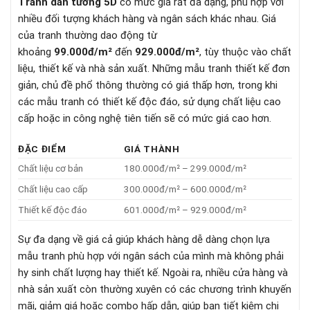
Tranh dán tường 5D
có mức giá rất đa dạng, phù hợp với
nhiều đối tượng khách hàng và ngân sách khác nhau. Giá
của tranh thường dao động từ
khoảng
99.000đ/m²
đến
929.000đ/m²
, tùy thuộc vào chất
liệu, thiết kế và nhà sản xuất. Những mẫu tranh thiết kế đơn
giản, chủ đề phổ thông thường có giá thấp hơn, trong khi
các mẫu tranh có thiết kế độc đáo, sử dụng chất liệu cao
cấp hoặc in công nghệ tiên tiến sẽ có mức giá cao hơn.
ĐẶC ĐIỂM
GIÁ THÀNH
Chất liệu cơ bản
180.000đ/m² – 299.000đ/m²
Chất liệu cao cấp
300.000đ/m² – 600.000đ/m²
Thiết kế độc đáo
601.000đ/m² – 929.000đ/m²
Sự đa dạng về giá cả giúp khách hàng dễ dàng chọn lựa
mẫu tranh phù hợp với ngân sách của mình mà không phải
hy sinh chất lượng hay thiết kế. Ngoài ra, nhiều cửa hàng và
nhà sản xuất còn thường xuyên có các chương trình khuyến
mãi, giảm giá hoặc combo hấp dẫn, giúp bạn tiết kiệm chi