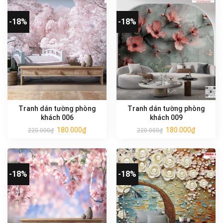
-18%
-18%
Tranh dán tường phòng
Tranh dán tường phòng
khách 006
khách 009
180.000
₫
180.000
₫
220.000
₫
220.000
₫
-18%
-18%