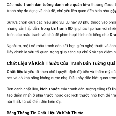
Các
mẫu tranh dán tường dành cho quán bi-a
thường được th
tranh này đa dạng về chủ đề, chủ yếu liên quan đến bida như
gậy
Sự lựa chọn giữa các hiệu ứng 3D, 5D hay 8D phụ thuộc vào pho
nhưng vẫn hấp dẫn, trong khi
tranh 8D
lại phức tạp hơn với nhiề
triển các mẫu tranh với chủ đề phim hoạt hình nổi tiếng như
Dra
Ngoài ra, một số mẫu tranh còn kết hợp giữa nghệ thuật và ánh s
Đây chính là yếu tố quan trọng giúp tăng sự chú ý và tạo điểm 
Chất Liệu Và Kích Thước Của Tranh Dán Tường Quá
Chất liệu
là yếu tố then chốt quyết định độ bền và thẩm mỹ củ
nét và có khả năng kháng nước nhẹ. Điều này đặc biệt quan trọn
Bên cạnh chất liệu,
kích thước
của tranh dán tường cũng rất lin
tạo điểm nhấn ở phía trước hoặc các kích thước nhỏ hơn để tran
nội thất, từ cổ điển đến hiện đại.
Bảng Thông Tin Chất Liệu Và Kích Thước