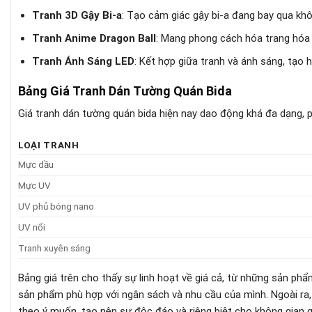
Tranh 3D Gậy Bi-a
: Tạo cảm giác gậy bi-a đang bay qua khô
Tranh Anime Dragon Ball
: Mang phong cách hóa trang hóa 
Tranh Ánh Sáng LED
: Kết hợp giữa tranh và ánh sáng, tạo 
Bảng Giá Tranh Dán Tường Quán Bida
Giá tranh dán tường quán bida hiện nay dao động khá đa dạng, p
LOẠI TRANH
Mực dầu
Mực UV
UV phủ bóng nano
UV nổi
Tranh xuyên sáng
Bảng giá trên cho thấy sự linh hoạt về giá cả, từ những sản p
sản phẩm phù hợp với ngân sách và nhu cầu của mình. Ngoài ra
theo ý muốn, tạo nên sự độc đáo và riêng biệt cho không gian 