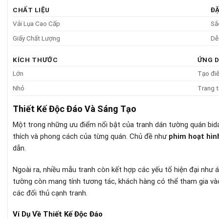
CHẤT LIỆU
Đ
Vải Lụa Cao Cấp
Sắ
Giấy Chất Lượng
Dễ
KÍCH THƯỚC
ỨNG 
Lớn
Tạo điể
Nhỏ
Trang t
Thiết Kế Độc Đáo Và Sáng Tạo
Một trong những ưu điểm nổi bật của tranh dán tường quán bid
thích và phong cách của từng quán. Chủ đề như
phim hoạt hìn
dẫn.
Ngoài ra, nhiều mẫu tranh còn kết hợp các yếu tố hiện đại như 
tường còn mang tính tương tác, khách hàng có thể tham gia vào
các đối thủ cạnh tranh.
Ví Dụ Về Thiết Kế Độc Đáo