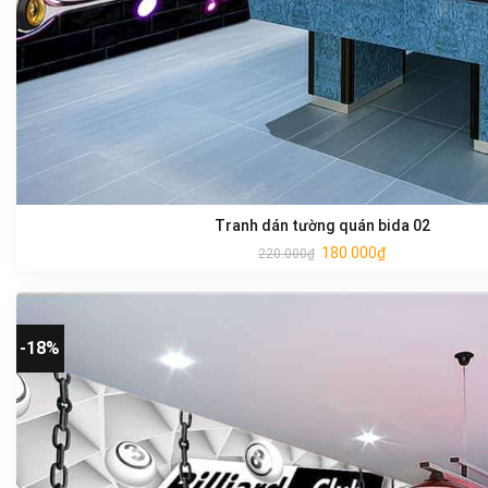
Tranh dán tường quán bida 02
180.000
₫
220.000
₫
-18%