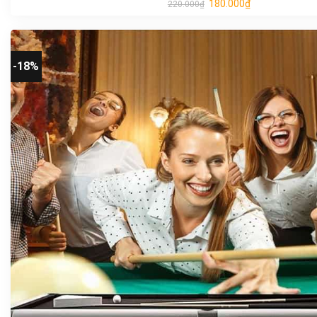
180.000
₫
220.000
₫
-18%