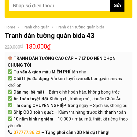
Home
/
Tranh cho quán
/
Tranh dán tường quán bida
Tranh dán tường quán bida 43
₫
180.000
₫
220.000
TRANH DÁN TƯỜNG CAO CẤP – 7 LÝ DO NÊN CHỌN
CHÚNG TÔI
Tư vấn & giao mẫu MIỄN PHÍ
tận nhà
Chất liệu đa dạng
: Vải kim tuyến,vải silk bóng,vải canvas
khổ lớn
Dán mọi bề mặt
– Bám dính hoàn hảo, không bong tróc
An toàn tuyệt đối
: Không chì, không mùi, chuẩn Châu Âu
Thi công CHUYÊN NGHIỆP
trong ngày – Sạch sẽ, không bụi
Ship COD toàn quốc
– Kiểm tra hàng trước khi thanh toán
10 năm kinh nghiệm
– 10,000+ mẫu mã, thiết kế riêng theo
yêu cầu!
077777.36.22
– Tặng phối cảnh 3D khi đặt hàng!