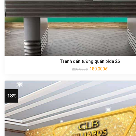
Tranh dán tường quán bida 26
180.000
₫
220.000
₫
-18%