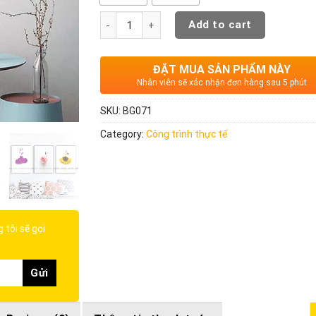
Quantity
Add to cart
ĐẶT MUA SẢN PHẨM NÀY
Nhân viên sẽ xác nhận đơn hàng sau 5 phút
SKU:
BG071
Category:
Công trình thực tế
 tôi sẽ gọi