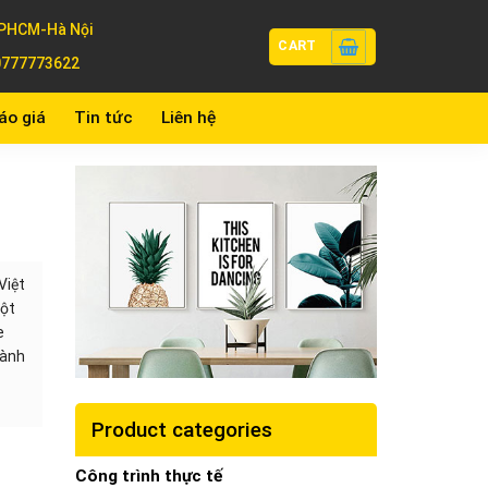
PHCM-Hà Nội
CART
0777773622
áo giá
Tin tức
Liên hệ
Việt
một
e
hành
Product categories
Công trình thực tế