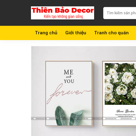
Chuyển
Search
đến
for:
nội
dung
Trang chủ
Giới thiệu
Tranh cho quán