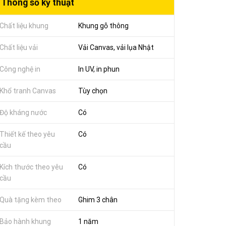
Thông số kỹ thuật
Chất liệu khung
Khung gỗ thông
Chất liệu vải
Vải Canvas, vải lụa Nhật
Công nghệ in
In UV, in phun
Khổ tranh Canvas
Tùy chọn
Độ kháng nước
Có
Thiết kế theo yêu
Có
cầu
Kích thước theo yêu
Có
cầu
Quà tặng kèm theo
Ghim 3 chân
Bảo hành khung
1 năm