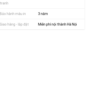
tranh
Bảo hành màu in
3 năm
Giao hàng - lắp đặt
Miễn phí nội thành Hà Nội