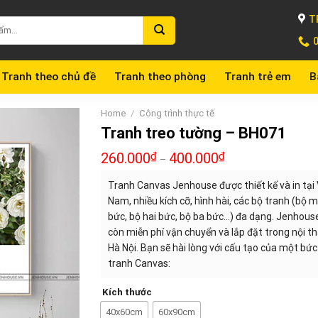
T
Tranh theo chủ đề
Tranh theo phòng
Tranh trẻ em
B
Home
/
Công trình thực tế
Tranh treo tường – BH071
260.000
₫
400.000
₫
–
Tranh Canvas Jenhouse được thiết kế và in tại 
Nam, nhiều kích cỡ, hình hài, các bộ tranh (bộ 
bức, bộ hai bức, bộ ba bức…) đa dạng. Jenhous
còn miễn phí vận chuyển và lắp đặt trong nội t
Hà Nội. Bạn sẽ hài lòng với cấu tạo của một bức
tranh Canvas:
Kích thước
40x60cm
60x90cm