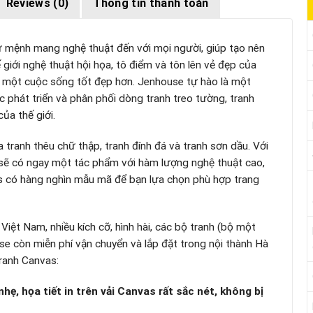
Reviews (0)
Thông tin thanh toán
 mệnh mang nghệ thuật đến với mọi người, giúp tạo nên
giới nghệ thuật hội họa, tô điểm và tôn lên vẻ đẹp của
g một cuộc sống tốt đẹp hơn. Jenhouse tự hào là một
c phát triển và phân phối dòng tranh treo tường, tranh
của thế giới.
tranh thêu chữ thập, tranh đính đá và tranh sơn dầu. Với
sẽ có ngay một tác phẩm với hàm lượng nghệ thuật cao,
as có hàng nghìn mẫu mã để bạn lựa chọn phù hợp trang
Việt Nam, nhiều kích cỡ, hình hài, các bộ tranh (bộ một
e còn miễn phí vận chuyển và lắp đặt trong nội thành Hà
tranh Canvas:
hẹ, họa tiết in trên vải Canvas rất sắc nét, không bị