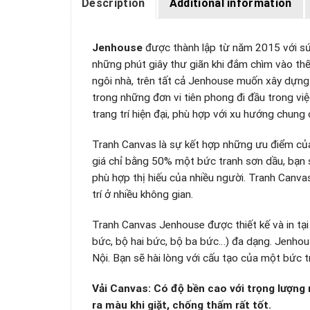
Description
Additional information
Jenhouse
được thành lập từ năm 2015 với sứ
những phút giây thư giãn khi đắm chìm vào thế 
ngôi nhà, trên tất cả Jenhouse muốn xây dựn
trong những đơn vi tiên phong đi đầu trong việ
trang trí hiện đại, phù hợp với xu hướng chung 
Tranh Canvas là sự kết hợp những ưu điểm của 
giá chỉ bằng 50% một bức tranh sơn dầu, bạn 
phù hợp thị hiếu của nhiều người. Tranh Canv
trí ở nhiều không gian.
Tranh Canvas Jenhouse được thiết kế và in tại 
bức, bộ hai bức, bộ ba bức…) đa dạng. Jenhous
Nội. Bạn sẽ hài lòng với cấu tạo của một bức 
Vải Canvas: Có độ bền cao với trọng lượng n
ra màu khi giặt, chống thấm rất tốt.