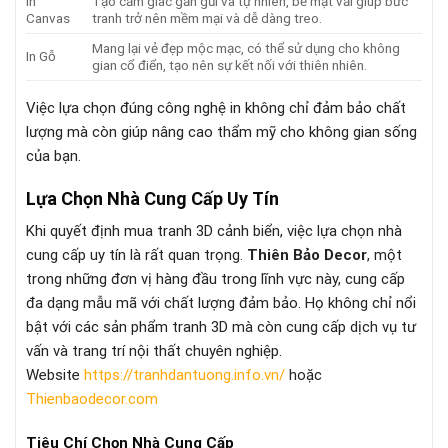
In
Tạo cảm giác gần gũi và tự nhiên, bề mặt vải giúp bức
Canvas
tranh trở nên mềm mại và dễ dàng treo.
Mang lại vẻ đẹp mộc mạc, có thể sử dụng cho không
In Gỗ
gian cổ điển, tạo nên sự kết nối với thiên nhiên.
Việc lựa chọn đúng công nghệ in không chỉ đảm bảo chất
lượng mà còn giúp nâng cao thẩm mỹ cho không gian sống
của bạn.
Lựa Chọn Nhà Cung Cấp Uy Tín
Khi quyết định mua tranh 3D cảnh biển, việc lựa chọn nhà
cung cấp uy tín là rất quan trọng.
Thiên Bảo Decor
, một
trong những đơn vị hàng đầu trong lĩnh vực này, cung cấp
đa dạng mẫu mã với chất lượng đảm bảo. Họ không chỉ nổi
bật với các sản phẩm tranh 3D mà còn cung cấp dịch vụ tư
vấn và trang trí nội thất chuyên nghiệp.
Website
https://tranhdantuong.info.vn/
hoặc
Thienbaodecor.com
Tiêu Chí Chọn Nhà Cung Cấp