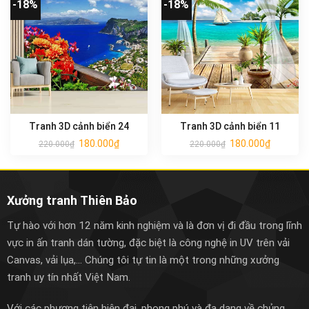
-18%
-18%
Tranh 3D cảnh biển 24
Tranh 3D cảnh biển 11
180.000
₫
180.000
₫
220.000
₫
220.000
₫
Xưởng tranh Thiên Bảo
Tự hào với hơn 12 năm kinh nghiệm và là đơn vị đi đầu trong lĩnh
vực in ấn tranh dán tường, đặc biệt là công nghệ in UV trên vải
Canvas, vải lụa,... Chúng tôi tự tin là một trong những xưởng
tranh uy tín nhất Việt Nam.
Với các phương tiện hiện đại, phong phú và đa dạng về chủng