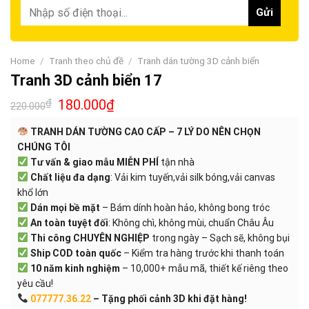
Home
/
Tranh theo chủ đề
/
Tranh dán tường 3D cảnh biển
Tranh 3D cảnh biển 17
₫
180.000
₫
220.000
TRANH DÁN TƯỜNG CAO CẤP – 7 LÝ DO NÊN CHỌN
CHÚNG TÔI
Tư vấn & giao mẫu MIỄN PHÍ
tận nhà
Chất liệu đa dạng
: Vải kim tuyến,vải silk bóng,vải canvas
khổ lớn
Dán mọi bề mặt
– Bám dính hoàn hảo, không bong tróc
An toàn tuyệt đối
: Không chì, không mùi, chuẩn Châu Âu
Thi công CHUYÊN NGHIỆP
trong ngày – Sạch sẽ, không bụi
Ship COD toàn quốc
– Kiểm tra hàng trước khi thanh toán
10 năm kinh nghiệm
– 10,000+ mẫu mã, thiết kế riêng theo
yêu cầu!
077777.36.22
– Tặng phối cảnh 3D khi đặt hàng!