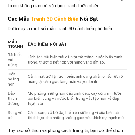
trong không gian có sử dụng tranh thiên nhiên.
Các Mẫu
Tranh 3D Cảnh Biển
Nổi Bật
Dưới đây là một số mẫu tranh 3D cảnh biển phổ biến:
MẪU
ĐẶC ĐIỂM NỔI BẬT
TRANH
Bãi biển
Hình ảnh bãi biển trải dài với cát trắng, nước biển xanh
cát
trong, thường kết hợp với nắng vàng ấm áp.
trắng
Biển
Cảnh mặt trời lặn trên biển, ánh sáng phản chiếu rực rỡ
hoàng
mang lại cảm giác lãng mạn và yên bình.
hôn
Đảo
Mô phỏng những hòn đảo xinh đẹp, cây cối xanh tươi,
thiên
bãi biển vàng và nước biển trong vắt tạo nên vẻ đẹp
đường
tuyệt vời.
Sóng vỗ
Cảnh sóng vỗ bờ đá, thể hiện sự hùng vĩ của biển cả,
bờ
thích hợp cho những không gian yêu thích sự mạnh mẽ.
Tùy vào sở thích và phong cách trang trí, bạn có thể chọn