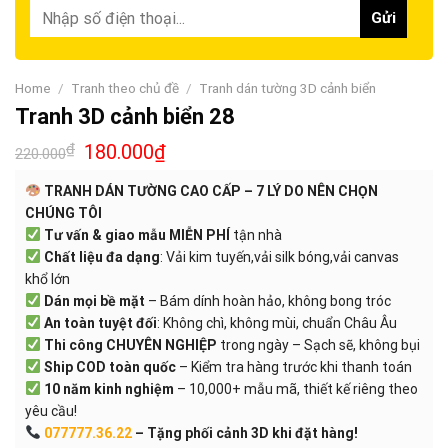
Home
/
Tranh theo chủ đề
/
Tranh dán tường 3D cảnh biển
Tranh 3D cảnh biển 28
₫
180.000
₫
220.000
TRANH DÁN TƯỜNG CAO CẤP – 7 LÝ DO NÊN CHỌN
CHÚNG TÔI
Tư vấn & giao mẫu MIỄN PHÍ
tận nhà
Chất liệu đa dạng
: Vải kim tuyến,vải silk bóng,vải canvas
khổ lớn
Dán mọi bề mặt
– Bám dính hoàn hảo, không bong tróc
An toàn tuyệt đối
: Không chì, không mùi, chuẩn Châu Âu
Thi công CHUYÊN NGHIỆP
trong ngày – Sạch sẽ, không bụi
Ship COD toàn quốc
– Kiểm tra hàng trước khi thanh toán
10 năm kinh nghiệm
– 10,000+ mẫu mã, thiết kế riêng theo
yêu cầu!
077777.36.22
– Tặng phối cảnh 3D khi đặt hàng!