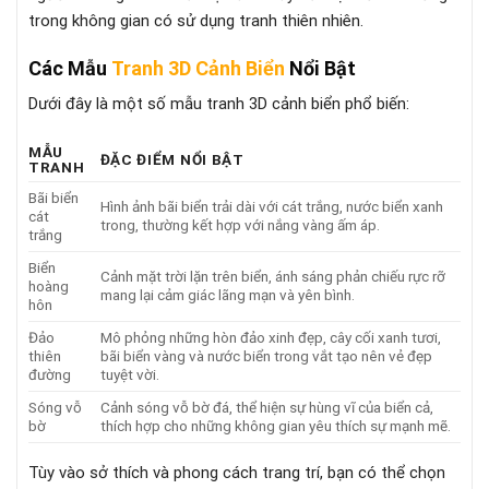
trong không gian có sử dụng tranh thiên nhiên.
Các Mẫu
Tranh 3D Cảnh Biển
Nổi Bật
Dưới đây là một số mẫu tranh 3D cảnh biển phổ biến:
MẪU
ĐẶC ĐIỂM NỔI BẬT
TRANH
Bãi biển
Hình ảnh bãi biển trải dài với cát trắng, nước biển xanh
cát
trong, thường kết hợp với nắng vàng ấm áp.
trắng
Biển
Cảnh mặt trời lặn trên biển, ánh sáng phản chiếu rực rỡ
hoàng
mang lại cảm giác lãng mạn và yên bình.
hôn
Đảo
Mô phỏng những hòn đảo xinh đẹp, cây cối xanh tươi,
thiên
bãi biển vàng và nước biển trong vắt tạo nên vẻ đẹp
đường
tuyệt vời.
Sóng vỗ
Cảnh sóng vỗ bờ đá, thể hiện sự hùng vĩ của biển cả,
bờ
thích hợp cho những không gian yêu thích sự mạnh mẽ.
Tùy vào sở thích và phong cách trang trí, bạn có thể chọn