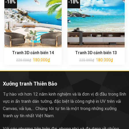
-18%
-18%
Tranh 3D cảnh biển 14
Tranh 3D cảnh biển 13
180.000
₫
180.000
₫
220.000
₫
220.000
₫
Xưởng tranh Thiên Bảo
Tự hào với hơn 12 năm kinh nghiệm và là đơn vị đi đầu trong lĩnh
vực in ấn tranh dán tường, đặc biệt là công nghệ in UV trên vải
Canvas, vải lụa,... Chúng tôi tự tin là một trong những xưởng
tranh uy tín nhất Việt Nam.
Với các phương tiện hiện đại, phong phú và đa dạng về chủng