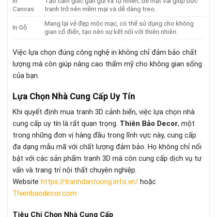
In
Tạo cảm giác gần gũi và tự nhiên, bề mặt vải giúp bức
Canvas
tranh trở nên mềm mại và dễ dàng treo.
Mang lại vẻ đẹp mộc mạc, có thể sử dụng cho không
In Gỗ
gian cổ điển, tạo nên sự kết nối với thiên nhiên.
Việc lựa chọn đúng công nghệ in không chỉ đảm bảo chất
lượng mà còn giúp nâng cao thẩm mỹ cho không gian sống
của bạn.
Lựa Chọn Nhà Cung Cấp Uy Tín
Khi quyết định mua tranh 3D cảnh biển, việc lựa chọn nhà
cung cấp uy tín là rất quan trọng.
Thiên Bảo Decor
, một
trong những đơn vị hàng đầu trong lĩnh vực này, cung cấp
đa dạng mẫu mã với chất lượng đảm bảo. Họ không chỉ nổi
bật với các sản phẩm tranh 3D mà còn cung cấp dịch vụ tư
vấn và trang trí nội thất chuyên nghiệp.
Website
https://tranhdantuong.info.vn/
hoặc
Thienbaodecor.com
Tiêu Chí Chọn Nhà Cung Cấp