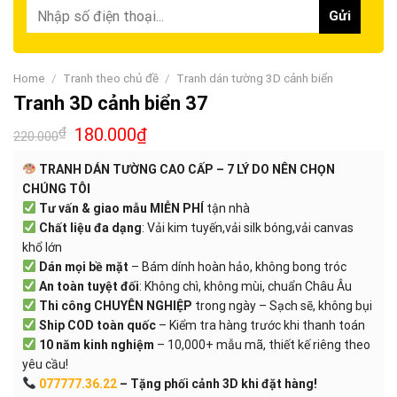
Home
/
Tranh theo chủ đề
/
Tranh dán tường 3D cảnh biển
Tranh 3D cảnh biển 37
₫
180.000
₫
220.000
TRANH DÁN TƯỜNG CAO CẤP – 7 LÝ DO NÊN CHỌN
CHÚNG TÔI
Tư vấn & giao mẫu MIỄN PHÍ
tận nhà
Chất liệu đa dạng
: Vải kim tuyến,vải silk bóng,vải canvas
khổ lớn
Dán mọi bề mặt
– Bám dính hoàn hảo, không bong tróc
An toàn tuyệt đối
: Không chì, không mùi, chuẩn Châu Âu
Thi công CHUYÊN NGHIỆP
trong ngày – Sạch sẽ, không bụi
Ship COD toàn quốc
– Kiểm tra hàng trước khi thanh toán
10 năm kinh nghiệm
– 10,000+ mẫu mã, thiết kế riêng theo
yêu cầu!
077777.36.22
– Tặng phối cảnh 3D khi đặt hàng!