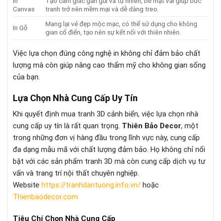
In
Tạo cảm giác gần gũi và tự nhiên, bề mặt vải giúp bức
Canvas
tranh trở nên mềm mại và dễ dàng treo.
Mang lại vẻ đẹp mộc mạc, có thể sử dụng cho không
In Gỗ
gian cổ điển, tạo nên sự kết nối với thiên nhiên.
Việc lựa chọn đúng công nghệ in không chỉ đảm bảo chất
lượng mà còn giúp nâng cao thẩm mỹ cho không gian sống
của bạn.
Lựa Chọn Nhà Cung Cấp Uy Tín
Khi quyết định mua tranh 3D cảnh biển, việc lựa chọn nhà
cung cấp uy tín là rất quan trọng.
Thiên Bảo Decor
, một
trong những đơn vị hàng đầu trong lĩnh vực này, cung cấp
đa dạng mẫu mã với chất lượng đảm bảo. Họ không chỉ nổi
bật với các sản phẩm tranh 3D mà còn cung cấp dịch vụ tư
vấn và trang trí nội thất chuyên nghiệp.
Website
https://tranhdantuong.info.vn/
hoặc
Thienbaodecor.com
Tiêu Chí Chọn Nhà Cung Cấp