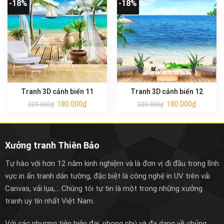
-18%
-18%
Tranh 3D cảnh biển 11
Tranh 3D cảnh biển 12
180.000
₫
180.000
₫
220.000
₫
220.000
₫
Xưởng tranh Thiên Bảo
Tự hào với hơn 12 năm kinh nghiệm và là đơn vị đi đầu trong lĩnh
vực in ấn tranh dán tường, đặc biệt là công nghệ in UV trên vải
Canvas, vải lụa,... Chúng tôi tự tin là một trong những xưởng
tranh uy tín nhất Việt Nam.
Với các phương tiện hiện đại, phong phú và đa dạng về chủng