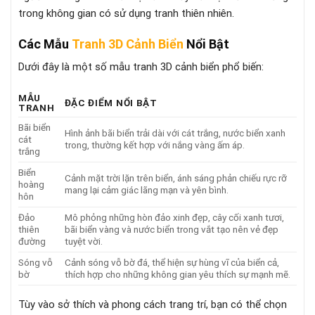
trong không gian có sử dụng tranh thiên nhiên.
Các Mẫu
Tranh 3D Cảnh Biển
Nổi Bật
Dưới đây là một số mẫu tranh 3D cảnh biển phổ biến:
MẪU
ĐẶC ĐIỂM NỔI BẬT
TRANH
Bãi biển
Hình ảnh bãi biển trải dài với cát trắng, nước biển xanh
cát
trong, thường kết hợp với nắng vàng ấm áp.
trắng
Biển
Cảnh mặt trời lặn trên biển, ánh sáng phản chiếu rực rỡ
hoàng
mang lại cảm giác lãng mạn và yên bình.
hôn
Đảo
Mô phỏng những hòn đảo xinh đẹp, cây cối xanh tươi,
thiên
bãi biển vàng và nước biển trong vắt tạo nên vẻ đẹp
đường
tuyệt vời.
Sóng vỗ
Cảnh sóng vỗ bờ đá, thể hiện sự hùng vĩ của biển cả,
bờ
thích hợp cho những không gian yêu thích sự mạnh mẽ.
Tùy vào sở thích và phong cách trang trí, bạn có thể chọn