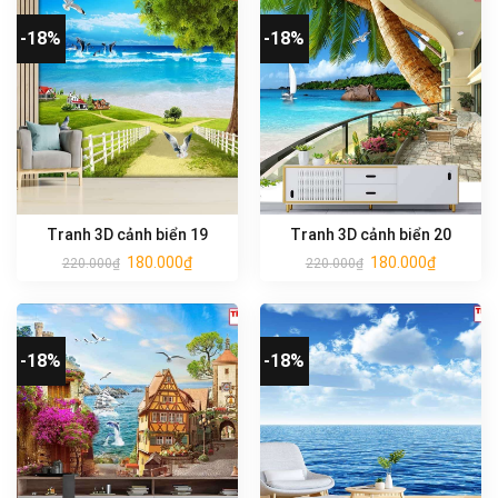
-18%
-18%
Tranh 3D cảnh biển 19
Tranh 3D cảnh biển 20
180.000
₫
180.000
₫
220.000
₫
220.000
₫
-18%
-18%