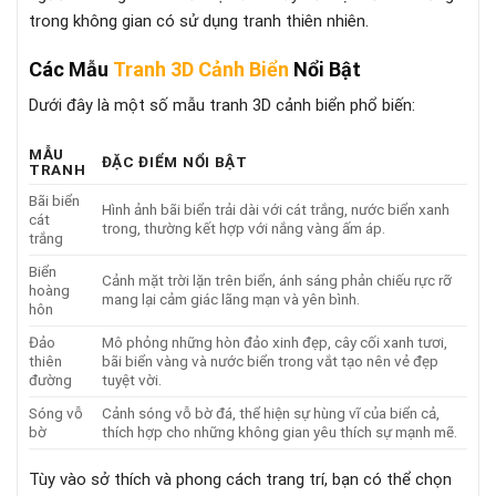
trong không gian có sử dụng tranh thiên nhiên.
Các Mẫu
Tranh 3D Cảnh Biển
Nổi Bật
Dưới đây là một số mẫu tranh 3D cảnh biển phổ biến:
MẪU
ĐẶC ĐIỂM NỔI BẬT
TRANH
Bãi biển
Hình ảnh bãi biển trải dài với cát trắng, nước biển xanh
cát
trong, thường kết hợp với nắng vàng ấm áp.
trắng
Biển
Cảnh mặt trời lặn trên biển, ánh sáng phản chiếu rực rỡ
hoàng
mang lại cảm giác lãng mạn và yên bình.
hôn
Đảo
Mô phỏng những hòn đảo xinh đẹp, cây cối xanh tươi,
thiên
bãi biển vàng và nước biển trong vắt tạo nên vẻ đẹp
đường
tuyệt vời.
Sóng vỗ
Cảnh sóng vỗ bờ đá, thể hiện sự hùng vĩ của biển cả,
bờ
thích hợp cho những không gian yêu thích sự mạnh mẽ.
Tùy vào sở thích và phong cách trang trí, bạn có thể chọn