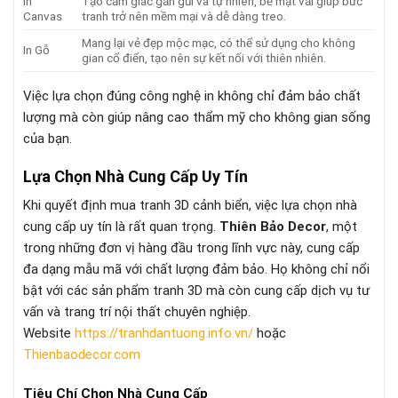
In
Tạo cảm giác gần gũi và tự nhiên, bề mặt vải giúp bức
Canvas
tranh trở nên mềm mại và dễ dàng treo.
Mang lại vẻ đẹp mộc mạc, có thể sử dụng cho không
In Gỗ
gian cổ điển, tạo nên sự kết nối với thiên nhiên.
Việc lựa chọn đúng công nghệ in không chỉ đảm bảo chất
lượng mà còn giúp nâng cao thẩm mỹ cho không gian sống
của bạn.
Lựa Chọn Nhà Cung Cấp Uy Tín
Khi quyết định mua tranh 3D cảnh biển, việc lựa chọn nhà
cung cấp uy tín là rất quan trọng.
Thiên Bảo Decor
, một
trong những đơn vị hàng đầu trong lĩnh vực này, cung cấp
đa dạng mẫu mã với chất lượng đảm bảo. Họ không chỉ nổi
bật với các sản phẩm tranh 3D mà còn cung cấp dịch vụ tư
vấn và trang trí nội thất chuyên nghiệp.
Website
https://tranhdantuong.info.vn/
hoặc
Thienbaodecor.com
Tiêu Chí Chọn Nhà Cung Cấp