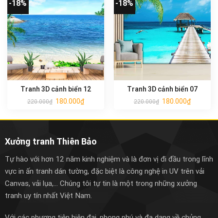
-18%
-18%
Tranh 3D cảnh biển 12
Tranh 3D cảnh biển 07
180.000
₫
180.000
₫
220.000
₫
220.000
₫
Xưởng tranh Thiên Bảo
Tự hào với hơn 12 năm kinh nghiệm và là đơn vị đi đầu trong lĩnh
vực in ấn tranh dán tường, đặc biệt là công nghệ in UV trên vải
Canvas, vải lụa,... Chúng tôi tự tin là một trong những xưởng
tranh uy tín nhất Việt Nam.
Với các phương tiện hiện đại, phong phú và đa dạng về chủng