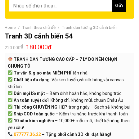
Home
/
Tranh theo chủ đề
/
Tranh dán tường 3D cảnh biển
Tranh 3D cảnh biển 54
₫
180.000
₫
220.000
TRANH DÁN TƯỜNG CAO CẤP – 7 LÝ DO NÊN CHỌN
CHÚNG TÔI
Tư vấn & giao mẫu MIỄN PHÍ
tận nhà
Chất liệu đa dạng
: Vải kim tuyến,vải silk bóng,vải canvas
khổ lớn
Dán mọi bề mặt
– Bám dính hoàn hảo, không bong tróc
An toàn tuyệt đối
: Không chì, không mùi, chuẩn Châu Âu
Thi công CHUYÊN NGHIỆP
trong ngày – Sạch sẽ, không bụi
Ship COD toàn quốc
– Kiểm tra hàng trước khi thanh toán
10 năm kinh nghiệm
– 10,000+ mẫu mã, thiết kế riêng theo
yêu cầu!
077777.36.22
– Tặng phối cảnh 3D khi đặt hàng!