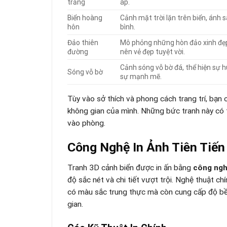
trắng
áp.
Biển hoàng
Cảnh mặt trời lặn trên biển, ánh 
hôn
bình.
Đảo thiên
Mô phỏng những hòn đảo xinh đẹp, 
đường
nên vẻ đẹp tuyệt vời.
Cảnh sóng vỗ bờ đá, thể hiện sự h
Sóng vỗ bờ
sự mạnh mẽ.
Tùy vào sở thích và phong cách trang trí, bạn
không gian của mình. Những bức tranh này có t
vào phòng.
Công Nghệ In Ảnh Tiên Tiến
Tranh 3D cảnh biển được in ấn bằng
công nghệ
độ sắc nét và chi tiết vượt trội. Nghệ thuật ch
có màu sắc trung thực mà còn cung cấp độ bề
gian.