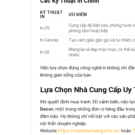
Các Kỹ Thuật In Chính
KỸ THUẬT
ƯU ĐIỂM
IN
Cung cấp độ bền cao, chống nước 
In UV
phòng tắm hoặc bếp.
In Canvas
Tạo cảm giác gần gũi và tự nhiên, 
Mang lại vẻ đẹp mộc mạc, có thể sử 
In Gỗ
nhiên.
Việc lựa chọn đúng công nghệ in không chỉ đ
không gian sống của bạn.
Lựa Chọn Nhà Cung Cấp Uy 
Khi quyết định mua tranh 3D cảnh biển, việc lự
Decor
, một trong những đơn vị hàng đầu tron
đảm bảo. Họ không chỉ nổi bật với các sản phẩ
nội thất chuyên nghiệp.
Website
https://tranhdantuong.info.vn/
hoặc
T