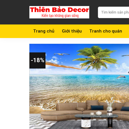
Chuyển
Search
đến
for:
nội
dung
Trang chủ
Giới thiệu
Tranh cho quán
-18%