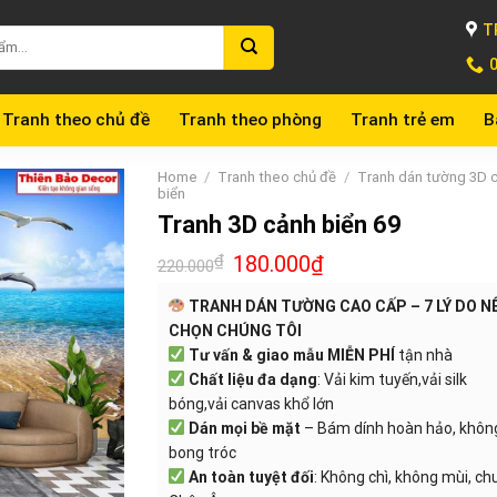
T
Tranh theo chủ đề
Tranh theo phòng
Tranh trẻ em
B
Home
/
Tranh theo chủ đề
/
Tranh dán tường 3D 
biển
Tranh 3D cảnh biển 69
₫
180.000
₫
220.000
TRANH DÁN TƯỜNG CAO CẤP – 7 LÝ DO N
CHỌN CHÚNG TÔI
Tư vấn & giao mẫu MIỄN PHÍ
tận nhà
Chất liệu đa dạng
: Vải kim tuyến,vải silk
bóng,vải canvas khổ lớn
Dán mọi bề mặt
– Bám dính hoàn hảo, khôn
bong tróc
An toàn tuyệt đối
: Không chì, không mùi, c