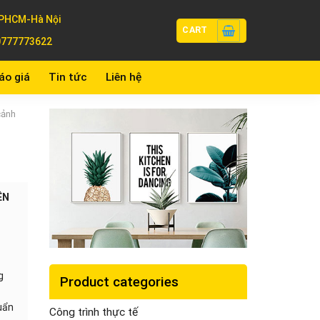
PHCM-Hà Nội
CART
0777773622
áo giá
Tin tức
Liên hệ
cảnh
ÊN
g
Product categories
huẩn
Công trình thực tế