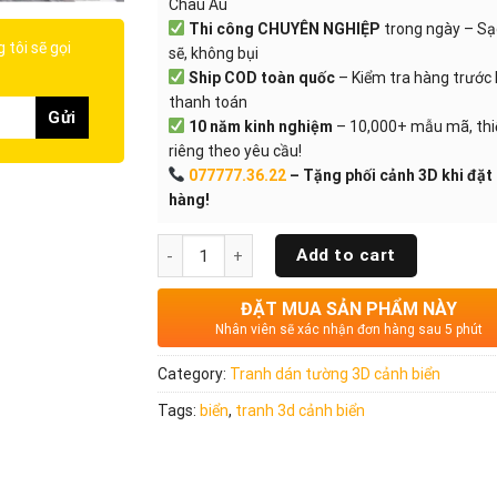
Châu Âu
Thi công CHUYÊN NGHIỆP
trong ngày – S
 tôi sẽ gọi
sẽ, không bụi
Ship COD toàn quốc
– Kiểm tra hàng trước 
thanh toán
10 năm kinh nghiệm
– 10,000+ mẫu mã, thi
riêng theo yêu cầu!
077777.36.22
– Tặng phối cảnh 3D khi đặt
hàng!
Quantity
Add to cart
ĐẶT MUA SẢN PHẨM NÀY
Nhân viên sẽ xác nhận đơn hàng sau 5 phút
Category:
Tranh dán tường 3D cảnh biển
Tags:
biển
,
tranh 3d cảnh biển