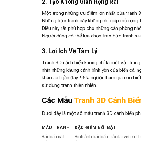
2. Tạo Không Gian Rộng Rãi
Một trong những ưu điểm lớn nhất của tranh 3D
Những bức tranh này không chỉ giúp mở rộng tầ
Điều này rất phù hợp cho những căn phòng nhỏ
Người dùng có thể lựa chọn treo bức tranh sau
3. Lợi Ích Về Tâm Lý
Tranh 3D cảnh biển không chỉ là một vật trang 
nhìn những khung cảnh bình yên của biển cả, 
khảo sát gần đây, 95% người tham gia cho biết
sử dụng tranh thiên nhiên.
Các Mẫu
Tranh 3D Cảnh Biể
Dưới đây là một số mẫu tranh 3D cảnh biển ph
MẪU TRANH
ĐẶC ĐIỂM NỔI BẬT
Bãi biển cát
Hình ảnh bãi biển trải dài với cá