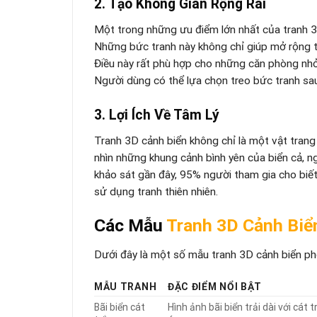
2. Tạo Không Gian Rộng Rãi
Một trong những ưu điểm lớn nhất của tranh 3D
Những bức tranh này không chỉ giúp mở rộng tầ
Điều này rất phù hợp cho những căn phòng nhỏ
Người dùng có thể lựa chọn treo bức tranh sau
3. Lợi Ích Về Tâm Lý
Tranh 3D cảnh biển không chỉ là một vật trang 
nhìn những khung cảnh bình yên của biển cả, 
khảo sát gần đây, 95% người tham gia cho biết
sử dụng tranh thiên nhiên.
Các Mẫu
Tranh 3D Cảnh Biể
Dưới đây là một số mẫu tranh 3D cảnh biển ph
MẪU TRANH
ĐẶC ĐIỂM NỔI BẬT
Bãi biển cát
Hình ảnh bãi biển trải dài với cá