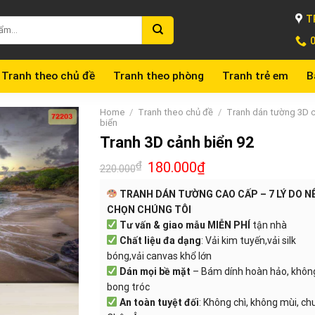
T
Tranh theo chủ đề
Tranh theo phòng
Tranh trẻ em
B
Home
/
Tranh theo chủ đề
/
Tranh dán tường 3D 
biển
Tranh 3D cảnh biển 92
₫
180.000
₫
220.000
TRANH DÁN TƯỜNG CAO CẤP – 7 LÝ DO N
CHỌN CHÚNG TÔI
Tư vấn & giao mẫu MIỄN PHÍ
tận nhà
Chất liệu đa dạng
: Vải kim tuyến,vải silk
bóng,vải canvas khổ lớn
Dán mọi bề mặt
– Bám dính hoàn hảo, khôn
bong tróc
An toàn tuyệt đối
: Không chì, không mùi, c