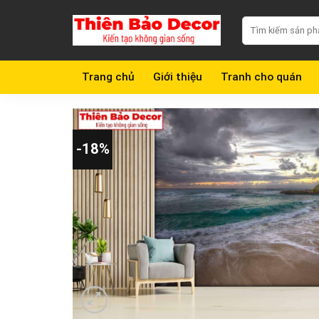
Chuyển
Search
đến
for:
nội
dung
Trang chủ
Giới thiệu
Tranh cho quán
-18%