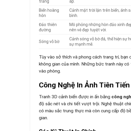
trắng
áp.
Biển hoàng
Cảnh mặt trời lặn trên biển, ánh 
hôn
bình.
Đảo thiên
Mô phỏng những hòn đảo xinh đẹp, 
đường
nên vẻ đẹp tuyệt vời.
Cảnh sóng vỗ bờ đá, thể hiện sự h
Sóng vỗ bờ
sự mạnh mẽ.
Tùy vào sở thích và phong cách trang trí, bạn
không gian của mình. Những bức tranh này có t
vào phòng.
Công Nghệ In Ảnh Tiên Tiến
Tranh 3D cảnh biển được in ấn bằng
công nghệ
độ sắc nét và chi tiết vượt trội. Nghệ thuật ch
có màu sắc trung thực mà còn cung cấp độ bề
gian.