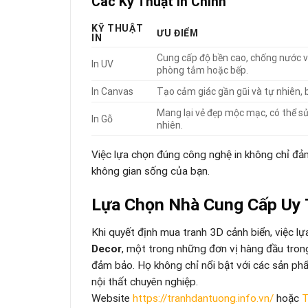
Các Kỹ Thuật In Chính
KỸ THUẬT
ƯU ĐIỂM
IN
Cung cấp độ bền cao, chống nước 
In UV
phòng tắm hoặc bếp.
In Canvas
Tạo cảm giác gần gũi và tự nhiên, 
Mang lại vẻ đẹp mộc mạc, có thể sử 
In Gỗ
nhiên.
Việc lựa chọn đúng công nghệ in không chỉ đ
không gian sống của bạn.
Lựa Chọn Nhà Cung Cấp Uy 
Khi quyết định mua tranh 3D cảnh biển, việc lự
Decor
, một trong những đơn vị hàng đầu tron
đảm bảo. Họ không chỉ nổi bật với các sản phẩ
nội thất chuyên nghiệp.
Website
https://tranhdantuong.info.vn/
hoặc
T