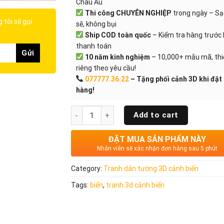
Châu Âu
Thi công CHUYÊN NGHIỆP
trong ngày – S
 tôi sẽ gọi
sẽ, không bụi
Ship COD toàn quốc
– Kiểm tra hàng trước 
thanh toán
10 năm kinh nghiệm
– 10,000+ mẫu mã, thi
riêng theo yêu cầu!
077777.36.22
– Tặng phối cảnh 3D khi đặt
hàng!
Quantity
Add to cart
ĐẶT MUA SẢN PHẨM NÀY
Nhân viên sẽ xác nhận đơn hàng sau 5 phút
Category:
Tranh dán tường 3D cảnh biển
Tags:
biển
,
tranh 3d cảnh biển