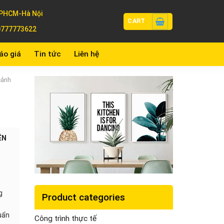
PHCM-Hà Nội
CART
0777773622
áo giá
Tin tức
Liên hệ
cảnh
ÊN
g
Product categories
huẩn
Công trình thực tế