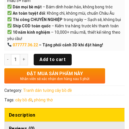
màu 5+ năm
Dán mọi bề mặt
– Bám dính hoàn hảo, không bong tróc
An toàn tuyệt đối
: Không chì, không mùi, chuẩn Châu Âu
Thi công CHUYÊN NGHIỆP
trong ngày – Sạch sẽ, không bụi
Ship COD toàn quốc
– Kiểm tra hàng trước khi thanh toán
10 năm kinh nghiệm
– 10,000+ mẫu mã, thiết kế riêng theo
yêu cầu!
077777.36.22
– Tặng phối cảnh 3D khi đặt hàng!
Quantity
Add to cart
ĐẶT MUA SẢN PHẨM NÀY
Nhân viên sẽ xác nhận đơn hàng sau 5 phút
Category:
Tranh dán tường cây bồ đề
Tags:
cây bồ đề
,
phòng thờ
Description
Reviews (0)