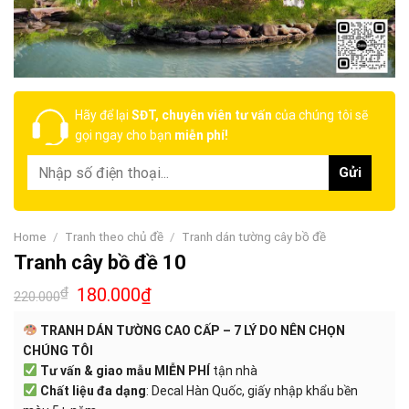
Hãy để lại
SĐT, chuyên viên tư vấn
của chúng tôi sẽ
gọi ngay cho bạn
miễn phí!
Home
/
Tranh theo chủ đề
/
Tranh dán tường cây bồ đề
Tranh cây bồ đề 10
₫
180.000
₫
220.000
TRANH DÁN TƯỜNG CAO CẤP – 7 LÝ DO NÊN CHỌN
CHÚNG TÔI
Tư vấn & giao mẫu MIỄN PHÍ
tận nhà
Chất liệu đa dạng
: Decal Hàn Quốc, giấy nhập khẩu bền