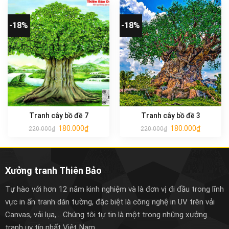
-18%
-18%
Tranh cây bồ đề 7
Tranh cây bồ đề 3
180.000
₫
180.000
₫
220.000
₫
220.000
₫
Xưởng tranh Thiên Bảo
Tự hào với hơn 12 năm kinh nghiệm và là đơn vị đi đầu trong lĩnh
vực in ấn tranh dán tường, đặc biệt là công nghệ in UV trên vải
Canvas, vải lụa,... Chúng tôi tự tin là một trong những xưởng
tranh uy tín nhất Việt Nam.