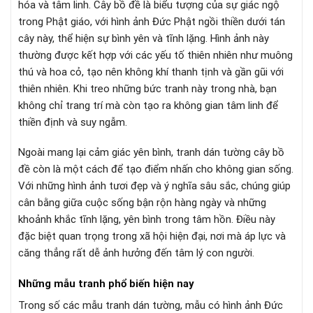
hóa và tâm linh. Cây bồ đề là biểu tượng của sự giác ngộ
trong Phật giáo, với hình ảnh Đức Phật ngồi thiền dưới tán
cây này, thể hiện sự bình yên và tĩnh lặng. Hình ảnh này
thường được kết hợp với các yếu tố thiên nhiên như muông
thú và hoa cỏ, tạo nên không khí thanh tịnh và gần gũi với
thiên nhiên. Khi treo những bức tranh này trong nhà, bạn
không chỉ trang trí mà còn tạo ra không gian tâm linh để
thiền định và suy ngẫm.
Ngoài mang lại cảm giác yên bình, tranh dán tường cây bồ
đề còn là một cách để tạo điểm nhấn cho không gian sống.
Với những hình ảnh tươi đẹp và ý nghĩa sâu sắc, chúng giúp
cân bằng giữa cuộc sống bận rộn hàng ngày và những
khoảnh khắc tĩnh lặng, yên bình trong tâm hồn. Điều này
đặc biệt quan trọng trong xã hội hiện đại, nơi mà áp lực và
căng thẳng rất dễ ảnh hưởng đến tâm lý con người.
Những mẫu tranh phổ biến hiện nay
Trong số các mẫu tranh dán tường, mẫu có hình ảnh Đức