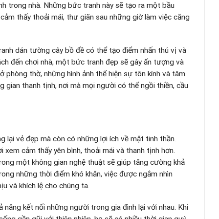
nh trong nhà. Những bức tranh này sẽ tạo ra một bầu
i cảm thấy thoải mái, thư giãn sau những giờ làm việc căng
ranh dán tường cây bồ đề có thể tạo điểm nhấn thú vị và
ách đến chơi nhà, một bức tranh đẹp sẽ gây ấn tượng và
, ở phòng thờ, những hình ảnh thể hiện sự tôn kính và tâm
ng gian thanh tịnh, nơi mà mọi người có thể ngồi thiền, cầu
lại vẻ đẹp mà còn có những lợi ích về mặt tinh thần.
 xem cảm thấy yên bình, thoải mái và thanh tịnh hơn.
 trong một không gian nghệ thuật sẽ giúp tăng cường khả
trong những thời điểm khó khăn, việc được ngắm nhìn
u và khích lệ cho chúng ta.
 năng kết nối những người trong gia đình lại với nhau. Khi
ống gần gũi với thiên nhiên, họ sẽ có nhiều thời gian quý