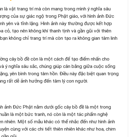
 là vật trang trí mà còn mang trong mình ý nghĩa sâu
tượng của sự giác ngộ trong Phật giáo, với hình ảnh Đức
bình yên và tĩnh lặng. Hình ảnh này thường được kết hợp
a cỏ, tạo nên không khí thanh tịnh và gần gũi với thiên
 bạn không chỉ trang trí mà còn tạo ra không gian tâm linh
tường cây bồ đề còn là một cách để tạo điểm nhấn cho
và ý nghĩa sâu sắc, chúng giúp cân bằng giữa cuộc sống
ặng, yên bình trong tâm hồn. Điều này đặc biệt quan trọng
hẳng rất dễ ảnh hưởng đến tâm lý con người.
nh ảnh Đức Phật nằm dưới gốc cây bồ đề là một trong
thuần là một bức tranh, nó còn là một tác phẩm nghệ
thiên nhiên. Một số mẫu khác có thể nhắc đến như hình ảnh
yện cùng với các chi tiết thiên nhiên khác như hoa, chim
 gần gũi.