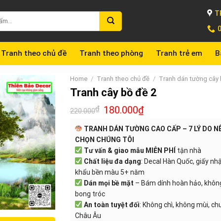
T
Tranh theo chủ đề
Tranh theo phòng
Tranh trẻ em
B
Home
/
Tranh theo chủ đề
/
Tranh dán tường cây
Tranh cây bồ đề 2
₫
180.000
₫
220.000
TRANH DÁN TƯỜNG CAO CẤP – 7 LÝ DO N
CHỌN CHÚNG TÔI
Tư vấn & giao mẫu MIỄN PHÍ
tận nhà
Chất liệu đa dạng
: Decal Hàn Quốc, giấy nh
khẩu bền màu 5+ năm
Dán mọi bề mặt
– Bám dính hoàn hảo, khôn
bong tróc
An toàn tuyệt đối
: Không chì, không mùi, c
Châu Âu