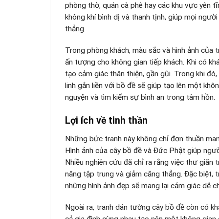
phòng thờ, quán cà phê hay các khu vực yên tĩ
không khí bình dị và thanh tịnh, giúp mọi ngườ
thẳng.
Trong phòng khách, màu sắc và hình ảnh của t
ấn tượng cho không gian tiếp khách. Khi có kh
tạo cảm giác thân thiện, gần gũi. Trong khi đó
linh gắn liền với bồ đề sẽ giúp tạo lên một khô
nguyện và tìm kiếm sự bình an trong tâm hồn.
Lợi ích về tinh thần
Những bức tranh này không chỉ đơn thuần mang 
Hình ảnh của cây bồ đề và Đức Phật giúp người
Nhiều nghiên cứu đã chỉ ra rằng việc thư giãn
năng tập trung và giảm căng thẳng. Đặc biệt, 
những hình ảnh đẹp sẽ mang lại cảm giác dễ chị
Ngoài ra, tranh dán tường cây bồ đề còn có khả
cả gia đình cùng nhau tạo nên một không gian s