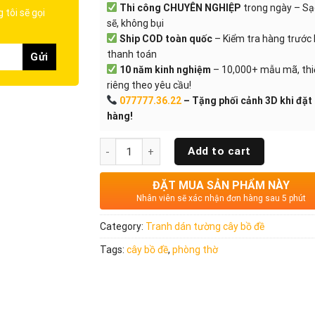
Thi công CHUYÊN NGHIỆP
trong ngày – S
 tôi sẽ gọi
sẽ, không bụi
Ship COD toàn quốc
– Kiểm tra hàng trước 
thanh toán
10 năm kinh nghiệm
– 10,000+ mẫu mã, thi
riêng theo yêu cầu!
077777.36.22
– Tặng phối cảnh 3D khi đặt
hàng!
Quantity
Add to cart
ĐẶT MUA SẢN PHẨM NÀY
Nhân viên sẽ xác nhận đơn hàng sau 5 phút
Category:
Tranh dán tường cây bồ đề
Tags:
cây bồ đề
,
phòng thờ