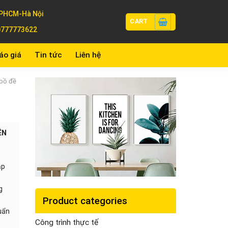
PHCM-Hà Nội
CART
0777773622
áo giá
Tin tức
Liên hệ
 bồ đề
ÊN
ập
g
Product categories
huẩn
Công trình thực tế