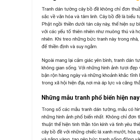
Tranh dán tường cây bồ đề không chỉ đơn thuần
sắc về văn hóa và tâm linh. Cây bồ đề là biểu 
Phật ngồi thiền dưới tán cây này, thể hiện sự 
với các yếu tố thiên nhiên như muông thú và ho
nhiên. Khi treo những bức tranh này trong nhà,
để thiền định và suy ngẫm.
Ngoài mang lại cảm giác yên bình, tranh dán 
không gian sống. Với những hình ảnh tươi đẹp 
bận rộn hàng ngày và những khoảnh khắc tĩnh l
trong xã hội hiện đại, nơi mà áp lực và căng t
Những mẫu tranh phổ biến hiện nay
Trong số các mẫu tranh dán tường, mẫu có hì
những hình ảnh phổ biến nhất. Không chỉ đơn 
thuật thể hiện tinh thần tôn kính và tình yêu 
cây bồ đề với những chiếc lá xanh mướt, hòa qu
và nắng vàng, tạo nên bức tranh sống động và